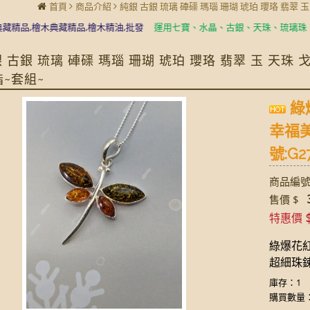
首頁
商品介紹
純銀 古銀 琉璃 硨磲 瑪瑙 珊瑚 琥珀 瓔珞 翡翠 
,檜木典藏精品,檜木精油,批發
運用七寶、水晶、古銀、天珠、琉璃珠、蜻蜓
 古銀 琉璃 硨磲 瑪瑙 珊瑚 琥珀 瓔珞 翡翠 玉 天珠
指~套組~
綠
幸福美
號:G27
商品編號:
3
售價 $
特惠價
綠爆花
超細珠鍊 
庫存：1
購買數量