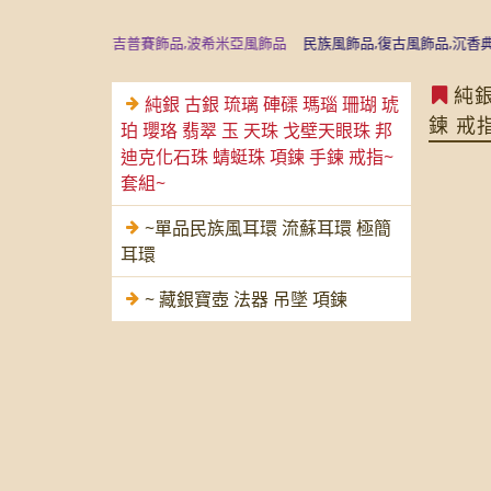
尼泊爾飾品,吉普賽飾品,波希米亞風飾品
民族風飾品,復古風飾品,沉香典藏精品
純銀
純銀 古銀 琉璃 硨磲 瑪瑙 珊瑚 琥
鍊 戒
珀 瓔珞 翡翠 玉 天珠 戈壁天眼珠 邦
迪克化石珠 蜻蜓珠 項鍊 手鍊 戒指~
套組~
~單品民族風耳環 流蘇耳環 極簡
耳環
~ 藏銀寶壺 法器 吊墜 項鍊