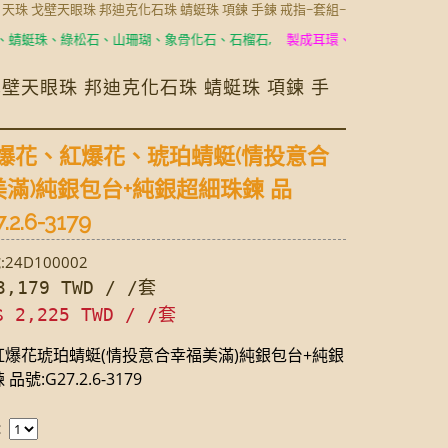
玉 天珠 戈壁天眼珠 邦迪克化石珠 蜻蜓珠 項鍊 手鍊 戒指~套組~
珠、綠松石、山珊瑚、象骨化石、石榴石,
製成耳環、項鍊、手鍊、手環、戒
 戈壁天眼珠 邦迪克化石珠 蜻蜓珠 項鍊 手
爆花、紅爆花、琥珀蜻蜓(情投意合
滿)純銀包台+純銀超細珠鍊 品
.2.6-3179
24D100002
,179 TWD / /套
$ 2,225 TWD / /套
紅爆花琥珀蜻蜓(情投意合幸福美滿)純銀包台+純銀
品號:G27.2.6-3179
：