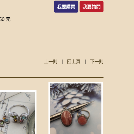
我要購買
我要詢問
0 元
上一則
|
回上頁
|
下一則