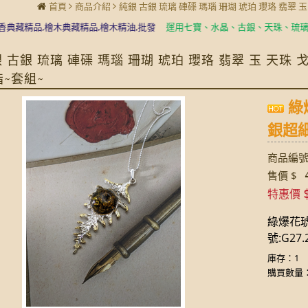
首頁
商品介紹
純銀 古銀 琉璃 硨磲 瑪瑙 珊瑚 琥珀 瓔珞 翡翠 
精品,檜木典藏精品,檜木精油,批發
運用七寶、水晶、古銀、天珠、琉璃珠、
 古銀 琉璃 硨磲 瑪瑙 珊瑚 琥珀 瓔珞 翡翠 玉 天珠
指~套組~
綠
銀超細珠
商品編號:
4
售價 $
特惠價
綠爆花琥
號:G27.2
庫存：1
購買數量