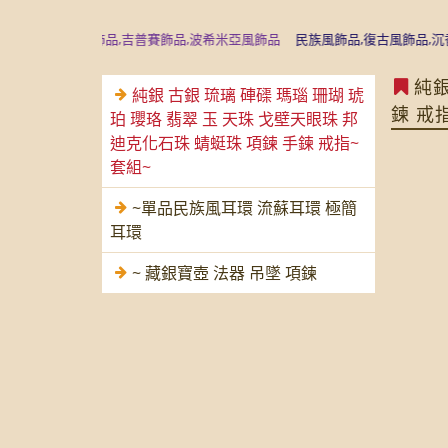
品,尼泊爾飾品,吉普賽飾品,波希米亞風飾品
民族風飾品,復古風飾品,沉香典藏
純銀
純銀 古銀 琉璃 硨磲 瑪瑙 珊瑚 琥
鍊 戒
珀 瓔珞 翡翠 玉 天珠 戈壁天眼珠 邦
迪克化石珠 蜻蜓珠 項鍊 手鍊 戒指~
套組~
~單品民族風耳環 流蘇耳環 極簡
耳環
~ 藏銀寶壺 法器 吊墜 項鍊