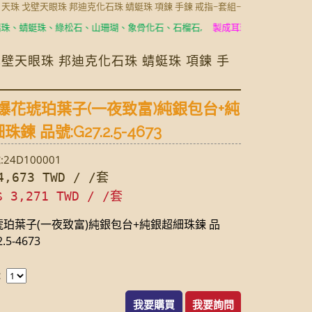
玉 天珠 戈壁天眼珠 邦迪克化石珠 蜻蜓珠 項鍊 手鍊 戒指~套組~
蜻蜓珠、綠松石、山珊瑚、象骨化石、石榴石,
製成耳環、項鍊、手鍊、手環
 戈壁天眼珠 邦迪克化石珠 蜻蜓珠 項鍊 手
爆花琥珀葉子(一夜致富)純銀包台+純
鍊 品號:G27.2.5-4673
24D100001
,673 TWD / /套
$ 3,271 TWD / /套
珀葉子(一夜致富)純銀包台+純銀超細珠鍊 品
.5-4673
：
我要購買
我要詢問