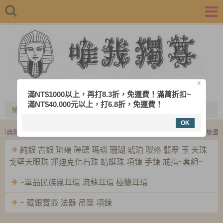
X
唯我獨尊典藏精品飾品批發
滿NT$1000以上，再打8.3折，免運費！滿萬折扣~
滿NT$40,000元以上，打6.8折，免運費！
購物車
填寫付款單
訂單查詢
OK
尊典藏精品是專業開運飾品,尼泊爾飾品,吉普賽飾品,波希米亞風飾品
民族風飾
純銀 古銀 琉璃 硨磲 瑪瑙 珊瑚 琥珀 瓔珞 翡翠 玉 天珠
戈壁天眼珠 邦迪克化石珠 蜻蜓珠 項鍊 手鍊 戒指~套組~
~單品民族風耳環 流蘇耳環 極簡耳環
~ 藏銀寶壺 法器 吊墜 項鍊