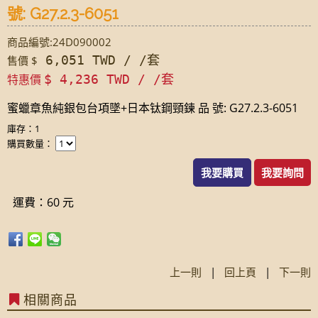
號: G27.2.3-6051
商品編號:24D090002
6,051 TWD / /套
售價 $
特惠價
$ 4,236 TWD / /套
蜜蠟章魚純銀包台項墜+日本钛鋼頸鍊 品 號: G27.2.3-6051
庫存：1
購買數量：
我要購買
我要詢問
運費：60 元
上一則
|
回上頁
|
下一則
相關商品