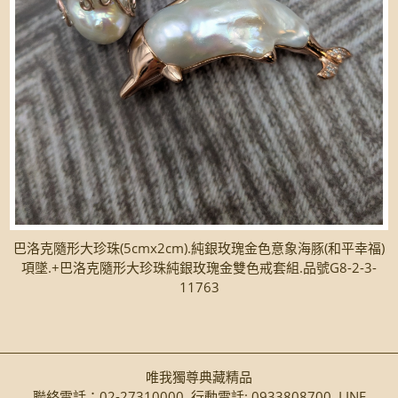
巴洛克隨形大珍珠(5cmx2cm).純銀玫瑰金色意象海豚(和平幸福)
項墜.+巴洛克隨形大珍珠純銀玫瑰金雙色戒套組.品號G8-2-3-
11763
唯我獨尊典藏精品
聯絡電話：02-27310000 行動電話: 0933808700 LINE