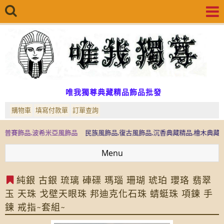
唯我獨尊典藏精品飾品批發
購物車
填寫付款單
訂單查詢
品,波希米亞風飾品
民族風飾品,復古風飾品,沉香典藏精品,檜木典藏精品,檜木精
Menu
純銀 古銀 琉璃 硨磲 瑪瑙 珊瑚 琥珀 瓔珞 翡翠
玉 天珠 戈壁天眼珠 邦迪克化石珠 蜻蜓珠 項鍊 手
鍊 戒指~套組~