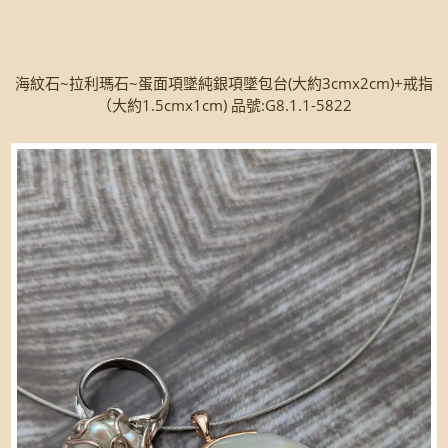
海紋石~拉利瑪石~蛋面項墜純銀項墜包台(大約3cmx2cm)+戒指
（大約1.5cmx1cm) 品號:G8.1.1-5822