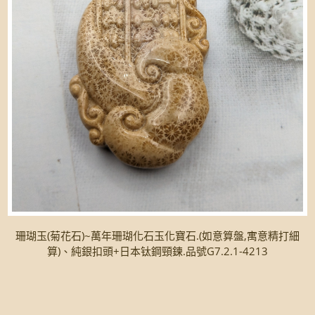
珊瑚玉(菊花石)~萬年珊瑚化石玉化寶石.(如意算盤,寓意精打細
算)、純銀扣頭+日本钛鋼頸鍊.品號G7.2.1-4213