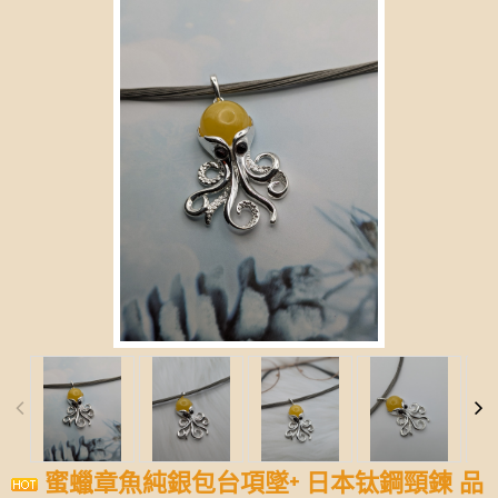
蜜蠟章魚純銀包台項墜+ 日本钛鋼頸鍊 品