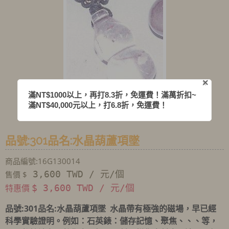
×
X
滿NT$1000以上，再打8.3折，免運費！滿萬折扣~
滿NT$40,000元以上，打6.8折，免運費！
品號:301品名:水晶葫蘆項墜
商品編號:16G130014
3,600 TWD / 元/個
售價 $
特惠價
$ 3,600 TWD / 元/個
品號
:301
品名
:水晶葫蘆項墜 水晶帶有極強的磁場，早已經
科學實驗證明。例如：石英錶：儲存記憶、聚焦、、、等，