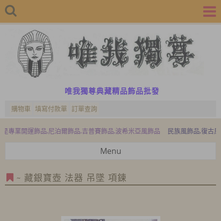
唯我獨尊典藏精品飾品批發
購物車
填寫付款單
訂單查詢
開運飾品,尼泊爾飾品,吉普賽飾品,波希米亞風飾品
民族風飾品,復古風飾品,
Menu
~ 藏銀寶壺 法器 吊墜 項鍊