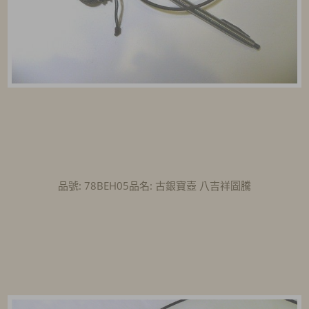
品號: 78BEH05品名: 古銀寶壺 八吉祥圖騰