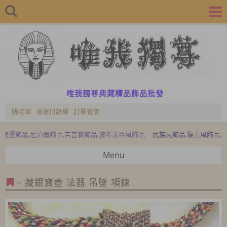
唯我獨尊典藏精品飾品批發
購物車
填寫付款單
訂單查詢
品,尼泊爾飾品,吉普賽飾品,波希米亞風飾品
民族風飾品,復古風飾品,沉香典
Menu
~ 藏銀寶壺 法器 吊墜 項鍊