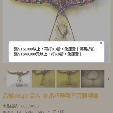
×
X
滿NT$1000以上，再打8.3折，免運費！滿萬折扣~
滿NT$40,000元以上，打6.8折，免運費！
品號:0040 品名: 水晶巧雕觀音菩薩項鍊
商品編號:16E300006
14,580 TWD / 元/條
售價 $