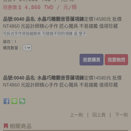
特惠價
$ 4,860 TWD / 元/條
品號
:0040
品名
:
水晶巧雕觀音菩薩項鍊
定價14580元 批價
NT4860 元設計師精心手作 匠心獨具 不易撞戴 值得珍藏
可拆式手作貝殼綴飾夾 可替換不同的項鍊 或 墜子
庫存：1
購買數量：
我要購買
我要詢問
品號
:0040
品名
:
水晶巧雕觀音菩薩項鍊
定價14580元 批價
NT4860 元設計師精心手作 匠心獨具 不易撞戴 值得珍藏
上一則
|
回上頁
|
下一則
相關商品