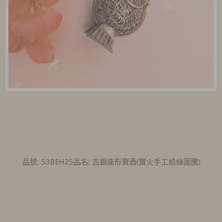
品號: 53BEH25品名: 古銀座形寶壺(寶火手工掐絲圖騰)