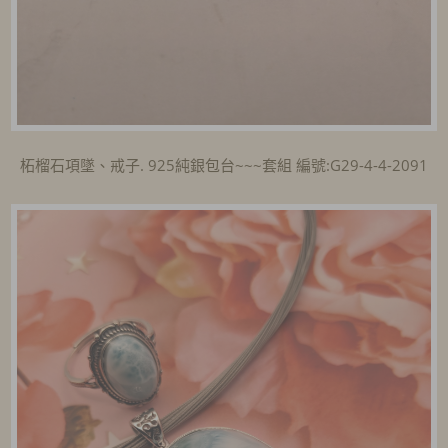
柘榴石項墜、戒子. 925純銀包台~~~套組 編號:G29-4-4-2091