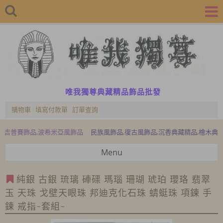
唯我獨尊典藏精品飾品批發
購物車
填寫付款單
訂單查詢
品,波希米亞風飾品
民族風飾品,復古風飾品,沉香典藏精品,檜木典藏精品,檜木
Menu
純銀 古銀 琉璃 硨磲 瑪瑙 珊瑚 琥珀 瓔珞 翡翠
玉 天珠 戈壁天眼珠 邦迪克化石珠 蜻蜓珠 項鍊 手
鍊 戒指~套組~