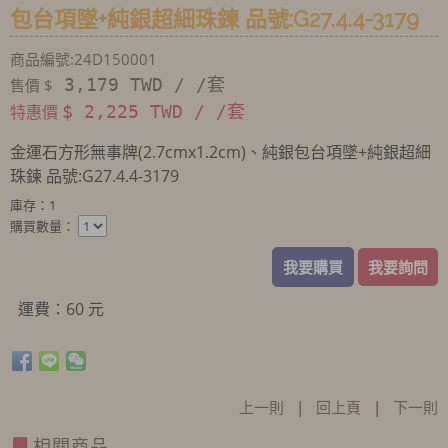
包台項墜+純銀超細珠鍊 品號:G27.4.4-3179
商品編號:24D150001
3,179 TWD / /套
售價 $
特惠價
$ 2,225 TWD / /套
金運石方形無事牌(2.7cmx1.2cm)、純銀包台項墜+純銀超細
珠鍊 品號:G27.4.4-3179
庫存：1
購買數量：
我要購買
我要詢問
運費：60 元
上一則
|
回上頁
|
下一則
相關商品