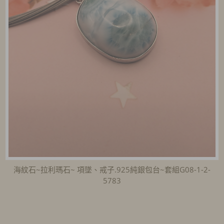
海紋石~拉利瑪石~ 項墜、戒子.925純銀包台~套組G08-1-2-
5783