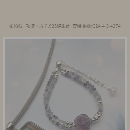
拓帕石 ~項墜、戒子.925純銀台~套組 編號:G24-4-3-4274