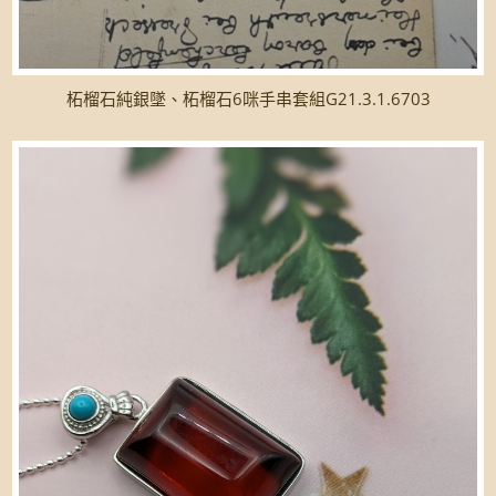
柘榴石純銀墜、柘榴石6咪手串套組G21.3.1.6703