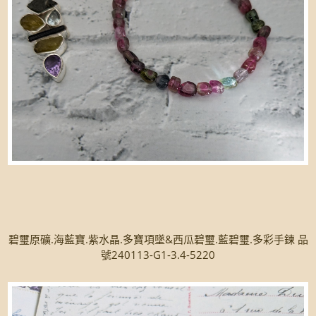
碧璽原礦.海藍寶.紫水晶.多寶項墜&西瓜碧璽.藍碧璽.多彩手鍊 品
號240113-G1-3.4-5220