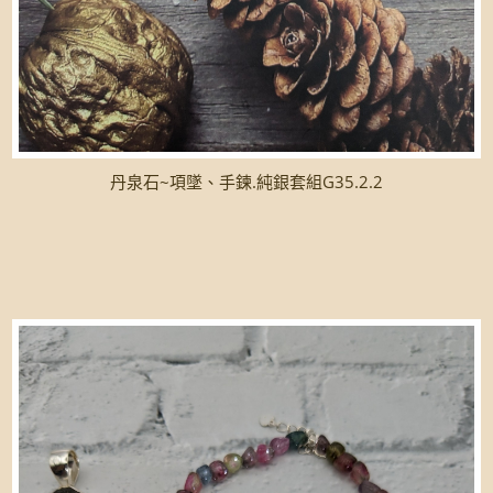
丹泉石~項墜、手鍊.純銀套組G35.2.2