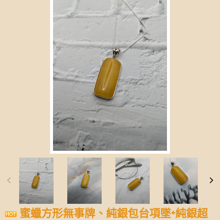
蜜蠟方形無事牌、純銀包台項墜+純銀超