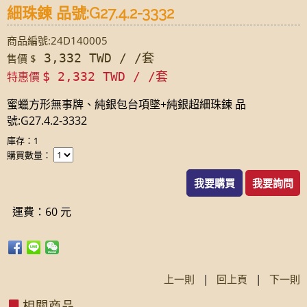
細珠鍊 品號:G27.4.2-3332
商品編號:24D140005
3,332 TWD / /套
售價 $
特惠價
$ 2,332 TWD / /套
蜜蠟方形無事牌、純銀包台項墜+純銀超細珠鍊 品
號:G27.4.2-3332
庫存：1
購買數量：
我要購買
我要詢問
運費：60 元
上一則
|
回上頁
|
下一則
相關商品