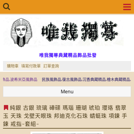
唯我獨尊典藏精品飾品批發
購物車
填寫付款單
訂單查詢
希米亞風飾品
民族風飾品,復古風飾品,沉香典藏精品,檜木典藏精品,檜木精油,
Menu
純銀 古銀 琉璃 硨磲 瑪瑙 珊瑚 琥珀 瓔珞 翡翠
玉 天珠 戈壁天眼珠 邦迪克化石珠 蜻蜓珠 項鍊 手
鍊 戒指~套組~