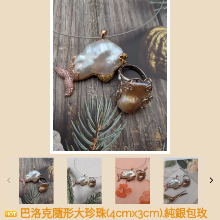
巴洛克隨形大珍珠(4cmx3cm).純銀包玫