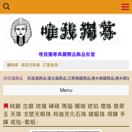
唯我獨尊典藏精品飾品批發
購物車
填寫付款單
訂單查詢
飾品
民族風飾品,復古風飾品,沉香典藏精品,檜木典藏精品,檜木精油,批發
運
Menu
純銀 古銀 琉璃 硨磲 瑪瑙 珊瑚 琥珀 瓔珞 翡翠
玉 天珠 戈壁天眼珠 邦迪克化石珠 蜻蜓珠 項鍊 手
鍊 戒指~套組~