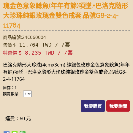
瑰金色意象鯰魚(年年有餘)項墜.+巴洛克隨形
大珍珠純銀玫瑰金雙色戒套.品號G8-2-4-
11764
商品編號:24C060004
11,764 TWD / /套
售價 $
特惠價
$ 8,235 TWD / /套
巴洛克隨形大珍珠(4cmx3cm).純銀包玫瑰金色意象鯰魚(年年
有餘)項墜.+巴洛克隨形大珍珠純銀玫瑰金雙色戒套.品號G8-
2-4-11764
庫存：1
購買數量：
我要購買
我要詢問
運費：60 元