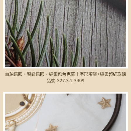
血珀馬眼、蜜蠟馬眼、純銀包台克羅十字形項墜+純銀超細珠鍊
品號:G27.3.1-3409