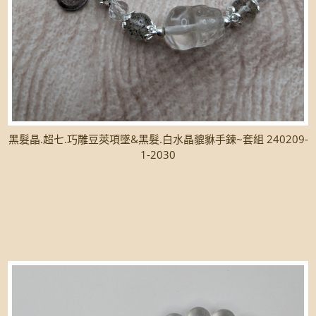
黑髮晶.超七.巧雕豆莢項墜&黑髮.白水晶貔貅手鍊~套組 240209-
1-2030