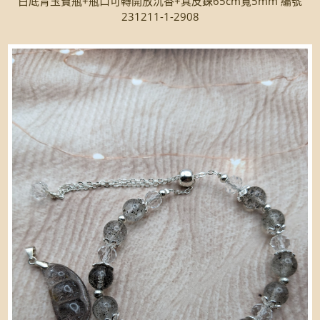
白底青玉寶瓶+瓶口可轉開放沉香+真皮鍊65cm寬5mm 編號
231211-1-2908