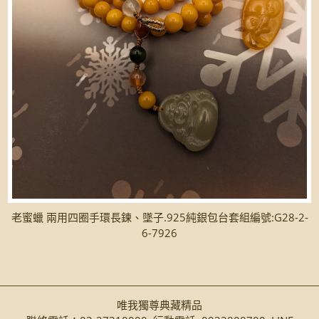
老蜜蠟 兩用四圈手環長鍊、墜子.925純銀包台套組編號:G28-2-
6-7926
唯我獨尊典藏精品