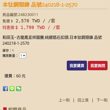
本钛鋼頸鍊 品號240218-1-2570
商品編號:24B230011
2,570 TWD / /套
售價 $
特惠價
$ 1,799 TWD / /套
和田玉~古龍鳳呈祥圖騰.純銀鋯石扣頭.日本钛鋼頸鍊 品號
240218-1-2570
庫存：1
購買數量：
我要購買
我要詢問
運費：60 元
上一則
|
回上頁
|
下一則
相關商品