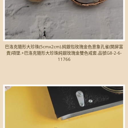
巴洛克隨形大珍珠(5cmx2cm).純銀包玫瑰金色意象孔雀(開屏富
貴)項墜.+巴洛克隨形大珍珠純銀玫瑰金雙色戒套.品號G8-2-6-
11766