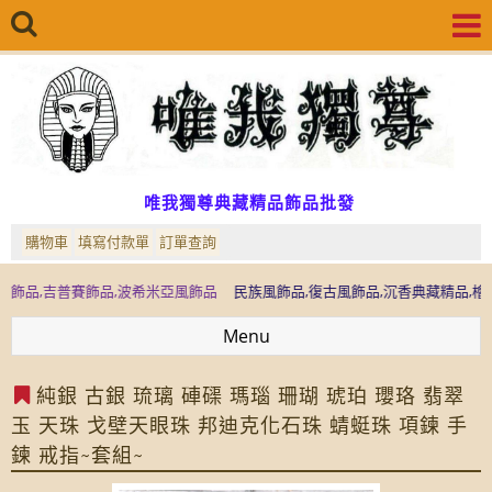
唯我獨尊典藏精品飾品批發
購物車
填寫付款單
訂單查詢
普賽飾品,波希米亞風飾品
民族風飾品,復古風飾品,沉香典藏精品,檜木典藏精品
Menu
純銀 古銀 琉璃 硨磲 瑪瑙 珊瑚 琥珀 瓔珞 翡翠
玉 天珠 戈壁天眼珠 邦迪克化石珠 蜻蜓珠 項鍊 手
鍊 戒指~套組~