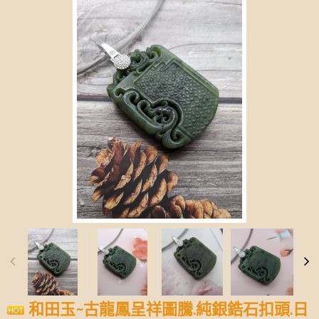
和田玉~古龍鳳呈祥圖騰.純銀鋯石扣頭.日