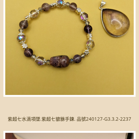
紫超七水滴項墜.紫超七貔貅手鍊. 品號240127-G3.3.2-2237