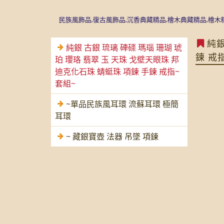
希米亞風飾品
民族風飾品,復古風飾品,沉香典藏精品,檜木典藏精品,檜木精油,批
純銀
純銀 古銀 琉璃 硨磲 瑪瑙 珊瑚 琥
鍊 戒
珀 瓔珞 翡翠 玉 天珠 戈壁天眼珠 邦
迪克化石珠 蜻蜓珠 項鍊 手鍊 戒指~
套組~
~單品民族風耳環 流蘇耳環 極簡
耳環
~ 藏銀寶壺 法器 吊墜 項鍊