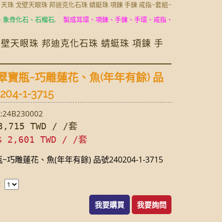
玉 天珠 戈壁天眼珠 邦迪克化石珠 蜻蜓珠 項鍊 手鍊 戒指~套組~
石、石榴石,
製成耳環、項鍊、手鍊、手環、戒指、法器飾品、古銀寶壺、
 戈壁天眼珠 邦迪克化石珠 蜻蜓珠 項鍊 手
翠寶瓶~巧雕蓮花、魚(年年有餘) 品
204-1-3715
24B230002
,715 TWD / /套
$ 2,601 TWD / /套
巧雕蓮花、魚(年年有餘) 品號240204-1-3715
：
我要購買
我要詢問