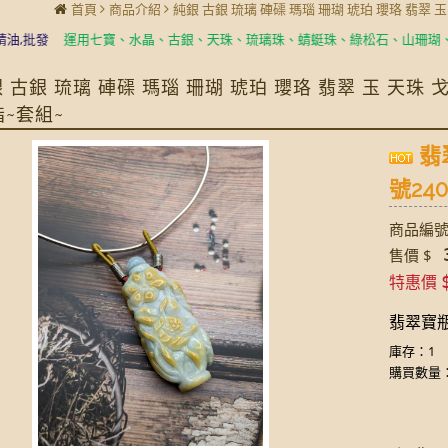
首頁
商品介紹
純銀 古銀 琉璃 硨磲 瑪瑙 珊瑚 琥珀 瓔珞 翡翠 
發
運用七寶、水晶、古銀、天珠、琉璃珠、蜻蜓珠、綠松石、山珊瑚、象骨化
 古銀 琉璃 硨磲 瑪瑙 珊瑚 琥珀 瓔珞 翡翠 玉 天珠
指~套組~
翡
號240
商品編號:
3
售價 $
特惠價
翡翠寶瓶~
庫存：1
購買數量