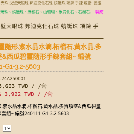
玉 天珠 戈壁天眼珠 邦迪克化石珠 蜻蜓珠 項鍊 手鍊 戒指~套組~
蜻蜓珠、綠松石、山珊瑚、象骨化石、石榴石,
製成耳環、項鍊、手鍊、手
 戈壁天眼珠 邦迪克化石珠 蜻蜓珠 項鍊 手
璽隨形.紫水晶水滴.柘榴石.黃水晶.多
墜&西瓜碧璽隨形手錬套組~ 編號
1-G1-3.2-5603
24A250001
,603 TWD / /套
$ 3,922 TWD / /套
.紫水晶水滴.柘榴石.黃水晶.多寶項墜&西瓜碧璽
組~ 編號240111-G1-3.2-5603
：