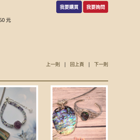
我要購買
我要詢問
0 元
上一則
|
回上頁
|
下一則