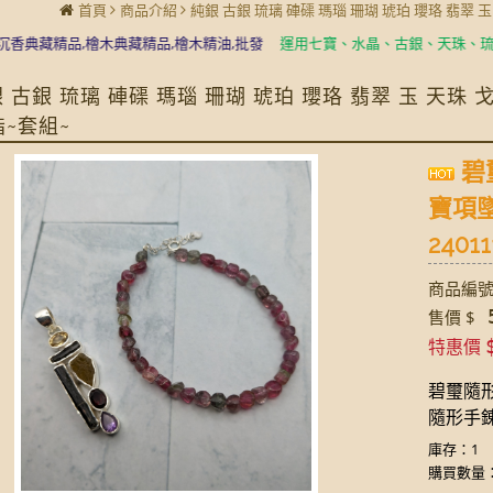
首頁
商品介紹
純銀 古銀 琉璃 硨磲 瑪瑙 珊瑚 琥珀 瓔珞 翡翠 
藏精品,檜木典藏精品,檜木精油,批發
運用七寶、水晶、古銀、天珠、琉璃珠、
 古銀 琉璃 硨磲 瑪瑙 珊瑚 琥珀 瓔珞 翡翠 玉 天珠
指~套組~
碧
寶項
24011
商品編號:
5
售價 $
特惠價
碧璽隨形
隨形手錬套
庫存：1
購買數量