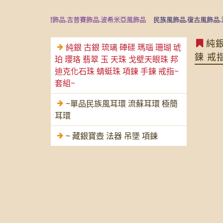
飾品,尼泊爾飾品,吉普賽飾品,波希米亞風飾品
民族風飾品,復古風飾品,沉香典
純銀
純銀 古銀 琉璃 硨磲 瑪瑙 珊瑚 琥
鍊 戒
珀 瓔珞 翡翠 玉 天珠 戈壁天眼珠 邦
迪克化石珠 蜻蜓珠 項鍊 手鍊 戒指~
套組~
~單品民族風耳環 流蘇耳環 極簡
耳環
~ 藏銀寶壺 法器 吊墜 項鍊