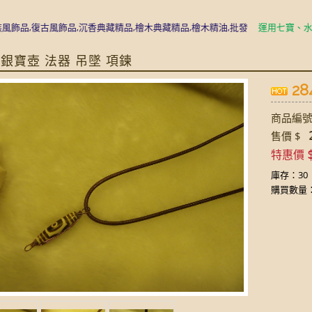
,復古風飾品,沉香典藏精品,檜木典藏精品,檜木精油,批發
運用七寶、水晶、
藏銀寶壺 法器 吊墜 項鍊
28
商品編號:
2
售價 $
特惠價
庫存：30
購買數量