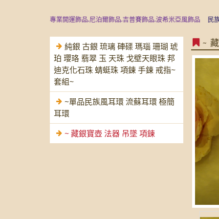
典藏精品是專業開運飾品,尼泊爾飾品,吉普賽飾品,波希米亞風飾品
民族風飾品
~ 
純銀 古銀 琉璃 硨磲 瑪瑙 珊瑚 琥
珀 瓔珞 翡翠 玉 天珠 戈壁天眼珠 邦
迪克化石珠 蜻蜓珠 項鍊 手鍊 戒指~
套組~
~單品民族風耳環 流蘇耳環 極簡
耳環
~ 藏銀寶壺 法器 吊墜 項鍊