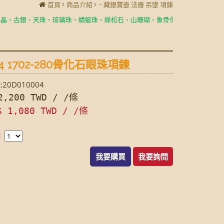
首頁
商品介紹
~ 藏銀寶壺 法器 吊墜 項鍊
古銀、天珠、琉璃珠、蜻蜓珠、綠松石、山珊瑚、象骨化石、石榴石,
製成耳
4 1702-280骨化石眼珠項鍊
20D010004
,200 TWD / /條
$ 1,080 TWD / /條
：
我要購買
我要詢問