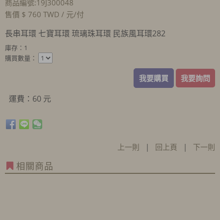
商品編號:19J300048
售價 $ 760 TWD / 元/付
長串耳環 七寶耳環 琉璃珠耳環 民族風耳環282
庫存：1
購買數量：
我要購買
我要詢問
運費：60 元
上一則
|
回上頁
|
下一則
相關商品