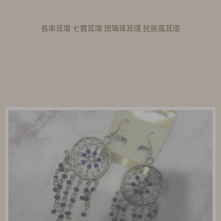
長串耳環 七寶耳環 琉璃珠耳環 民族風耳環