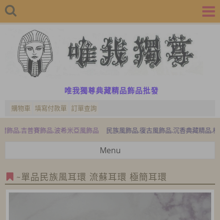
唯我獨尊典藏精品飾品批發
購物車
填寫付款單
訂單查詢
吉普賽飾品,波希米亞風飾品
民族風飾品,復古風飾品,沉香典藏精品,檜木典藏
Menu
~單品民族風耳環 流蘇耳環 極簡耳環