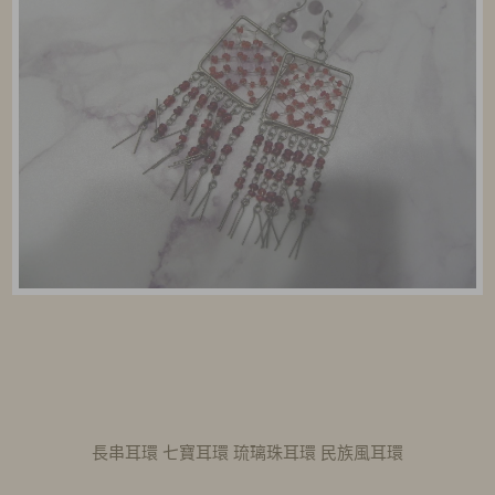
長串耳環 七寶耳環 琉璃珠耳環 民族風耳環