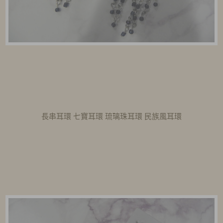
長串耳環 七寶耳環 琉璃珠耳環 民族風耳環