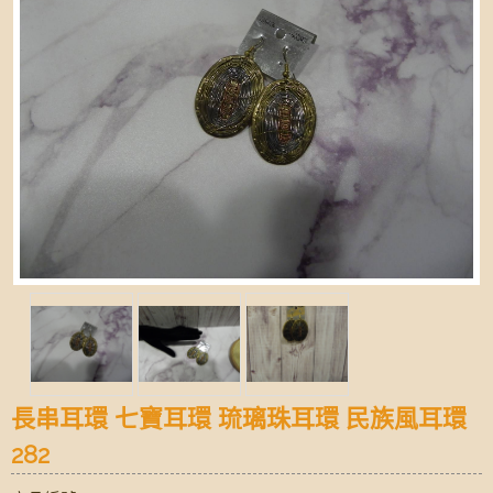
長串耳環 七寶耳環 琉璃珠耳環 民族風耳環
282