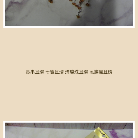
長串耳環 七寶耳環 琉璃珠耳環 民族風耳環