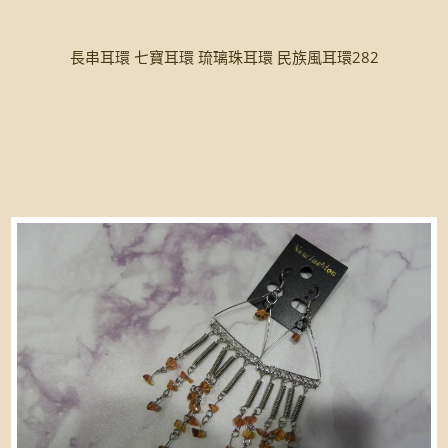
長串耳環 七寶耳環 琉璃珠耳環 民族風耳環282