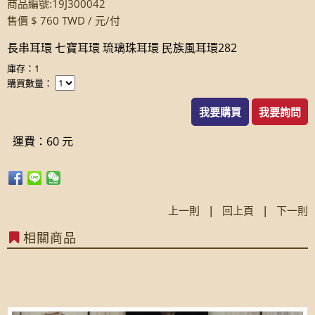
商品編號:19J300042
售價 $ 760 TWD / 元/付
長串耳環 七寶耳環 琉璃珠耳環 民族風耳環282
庫存：1
購買數量：
我要購買
我要詢問
運費：60 元
上一則
|
回上頁
|
下一則
相關商品