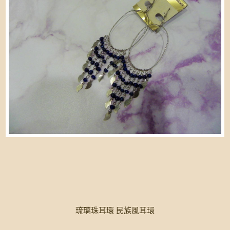
琉璃珠耳環 民族風耳環