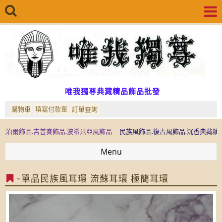
唯我獨尊典藏精品飾品批發
購物車
填寫付款單
訂單查詢
品,吉普賽飾品,波希米亞風飾品
民族風飾品,復古風飾品,沉香典藏精品,檜木典
Menu
~單品民族風耳環 流蘇耳環 極簡耳環