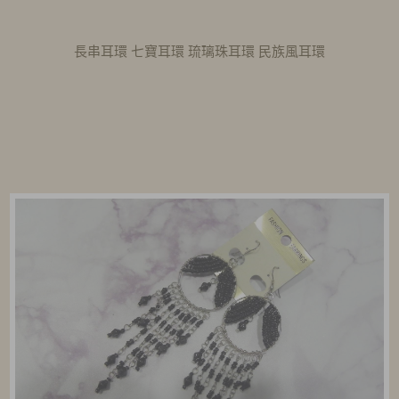
長串耳環 七寶耳環 琉璃珠耳環 民族風耳環