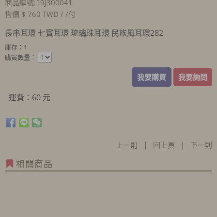
商品編號:19J300041
售價 $ 760 TWD / /付
長串耳環 七寶耳環 琉璃珠耳環 民族風耳環282
庫存：1
購買數量：
我要購買
我要詢問
運費：60 元
上一則
|
回上頁
|
下一則
相關商品