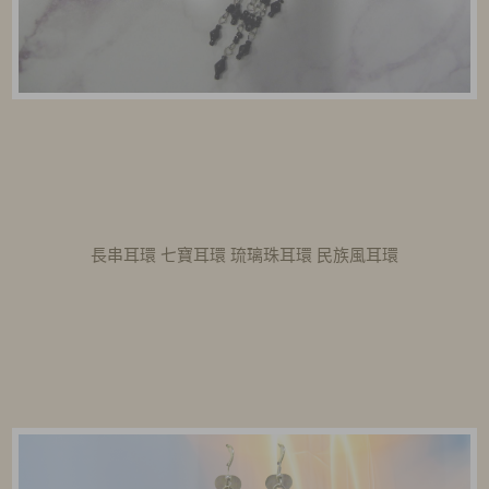
長串耳環 七寶耳環 琉璃珠耳環 民族風耳環