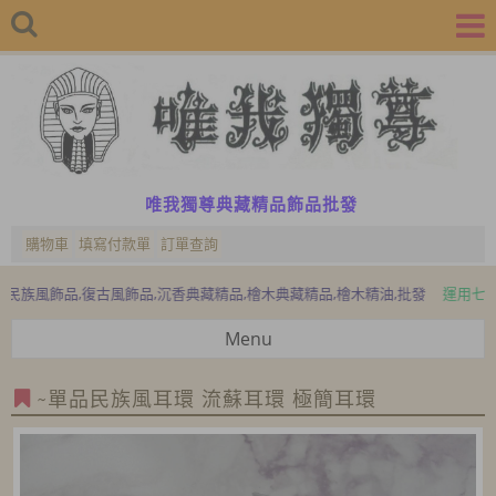
唯我獨尊典藏精品飾品批發
購物車
填寫付款單
訂單查詢
風飾品,復古風飾品,沉香典藏精品,檜木典藏精品,檜木精油,批發
運用七寶、水
Menu
~單品民族風耳環 流蘇耳環 極簡耳環