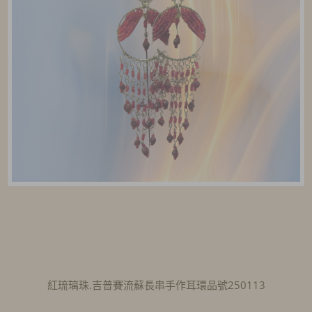
紅琉璃珠.吉普賽流蘇長串手作耳環品號250113