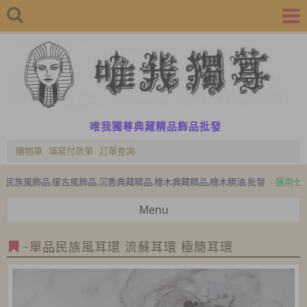
唯我獨尊典藏精品飾品批發
購物車
填寫付款單
訂單查詢
風飾品,復古風飾品,沉香典藏精品,檜木典藏精品,檜木精油,批發
運用七寶、水
Menu
~單品民族風耳環 流蘇耳環 極簡耳環