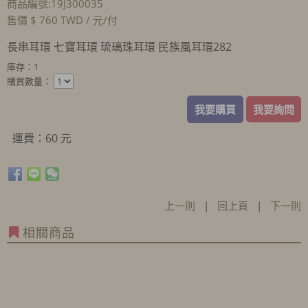
商品編號:19J300035
售價 $ 760 TWD / 元/付
長串耳環 七寶耳環 琉璃珠耳環 民族風耳環282
庫存：1
購買數量：
我要購買
我要詢問
運費：60 元
上一則
|
回上頁
|
下一則
相關商品