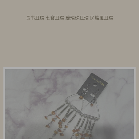
長串耳環 七寶耳環 琉璃珠耳環 民族風耳環