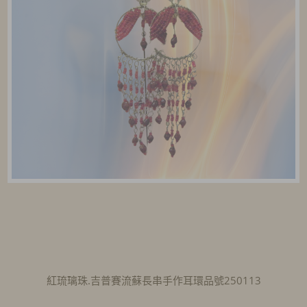
紅琉璃珠.吉普賽流蘇長串手作耳環品號250113