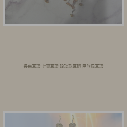
長串耳環 七寶耳環 琉璃珠耳環 民族風耳環