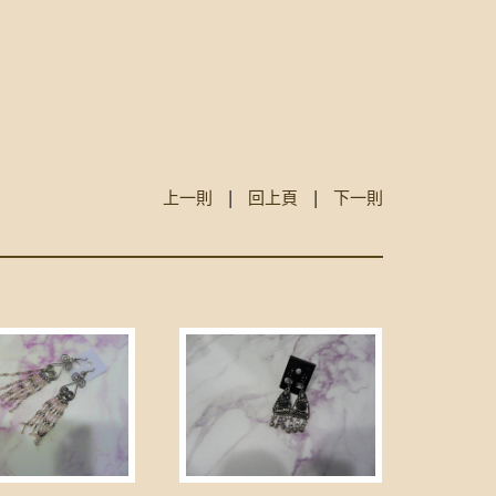
上一則
|
回上頁
|
下一則