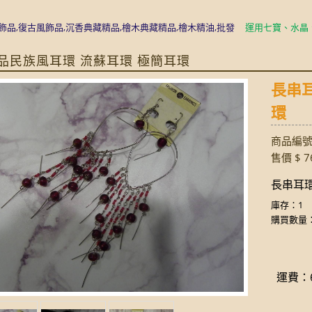
復古風飾品,沉香典藏精品,檜木典藏精品,檜木精油,批發
運用七寶、水晶、古銀
單品民族風耳環 流蘇耳環 極簡耳環
長串耳
環
商品編號:
售價 $ 7
長串耳環
庫存：1
購買數量
運費：6