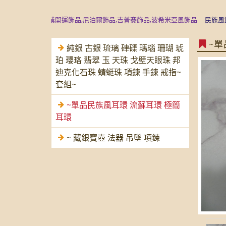
藏精品是專業開運飾品,尼泊爾飾品,吉普賽飾品,波希米亞風飾品
民族風飾品,
~
純銀 古銀 琉璃 硨磲 瑪瑙 珊瑚 琥
珀 瓔珞 翡翠 玉 天珠 戈壁天眼珠 邦
迪克化石珠 蜻蜓珠 項鍊 手鍊 戒指~
套組~
~單品民族風耳環 流蘇耳環 極簡
耳環
~ 藏銀寶壺 法器 吊墜 項鍊