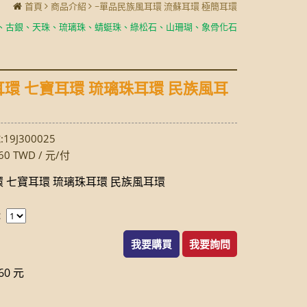
首頁
商品介紹
~單品民族風耳環 流蘇耳環 極簡耳環
、天珠、琉璃珠、蜻蜓珠、綠松石、山珊瑚、象骨化石、石榴石,
製成耳環、
環 七寶耳環 琉璃珠耳環 民族風耳
19J300025
60 TWD / 元/付
 七寶耳環 琉璃珠耳環 民族風耳環
：
我要購買
我要詢問
0 元