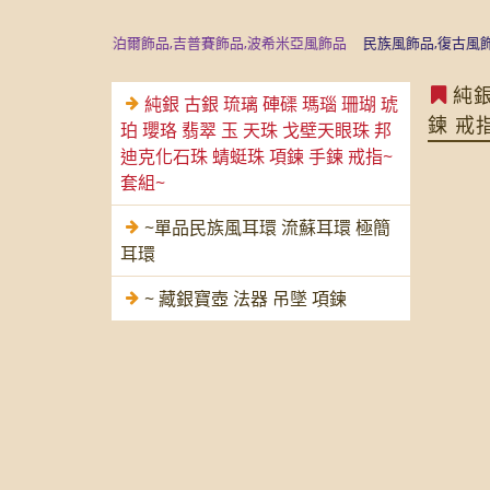
運飾品,尼泊爾飾品,吉普賽飾品,波希米亞風飾品
民族風飾品,復古風飾品,沉
純銀
純銀 古銀 琉璃 硨磲 瑪瑙 珊瑚 琥
鍊 戒
珀 瓔珞 翡翠 玉 天珠 戈壁天眼珠 邦
迪克化石珠 蜻蜓珠 項鍊 手鍊 戒指~
套組~
~單品民族風耳環 流蘇耳環 極簡
耳環
~ 藏銀寶壺 法器 吊墜 項鍊