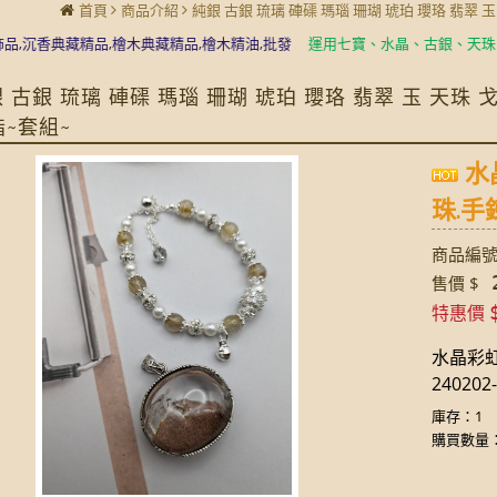
首頁
商品介紹
純銀 古銀 琉璃 硨磲 瑪瑙 珊瑚 琥珀 瓔珞 翡翠 
香典藏精品,檜木典藏精品,檜木精油,批發
運用七寶、水晶、古銀、天珠、琉璃
 古銀 琉璃 硨磲 瑪瑙 珊瑚 琥珀 瓔珞 翡翠 玉 天珠
指~套組~
水
珠.手鍊
商品編號:
2
售價 $
特惠價
水晶彩虹
240202-
庫存：1
購買數量