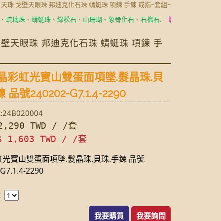
玉 天珠 戈壁天眼珠 邦迪克化石珠 蜻蜓珠 項鍊 手鍊 戒指~套組~
珠、蜻蜓珠、綠松石、山珊瑚、象骨化石、石榴石,
製成耳環、項鍊、手鍊、
 戈壁天眼珠 邦迪克化石珠 蜻蜓珠 項鍊 手
晶彩虹光寶山雙蛋面項墜.髮晶珠.貝
 品號240202-G7.1.4-2290
24B020004
,290 TWD / /套
$ 1,603 TWD / /套
光寶山雙蛋面項墜.髮晶珠.貝珠.手鍊 品號
G7.1.4-2290
：
我要購買
我要詢問