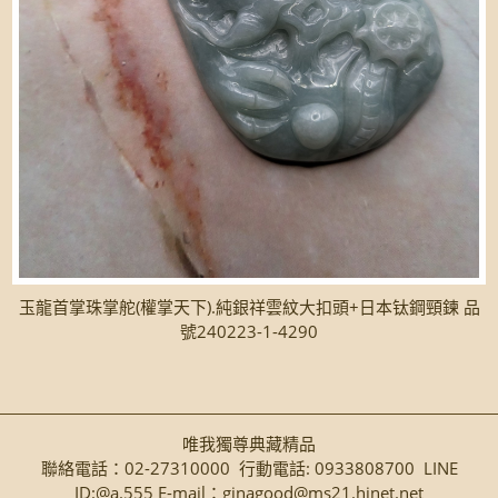
玉龍首掌珠掌舵(權掌天下).純銀祥雲紋大扣頭+日本钛鋼頸鍊 品
號240223-1-4290
唯我獨尊典藏精品
聯絡電話：02-27310000 行動電話: 0933808700 LINE
ID:@a.555 E-mail：ginagood@ms21.hinet.net