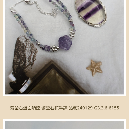
紫瑩石蛋面項墜.紫瑩石花手鍊 品號240129-G3.3.6-6155