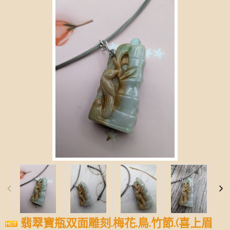
翡翠寶瓶双面雕刻.梅花.鳥.竹節.(喜上眉