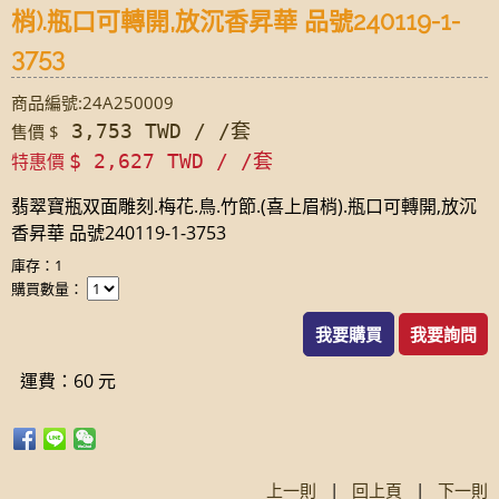
梢).瓶口可轉開,放沉香昇華 品號240119-1-
3753
商品編號:24A250009
3,753 TWD / /套
售價 $
特惠價
$ 2,627 TWD / /套
翡翠寶瓶双面雕刻.梅花.鳥.竹節.(喜上眉梢).瓶口可轉開,放沉
香昇華 品號240119-1-3753
庫存：1
購買數量：
我要購買
我要詢問
運費：60 元
上一則
|
回上頁
|
下一則