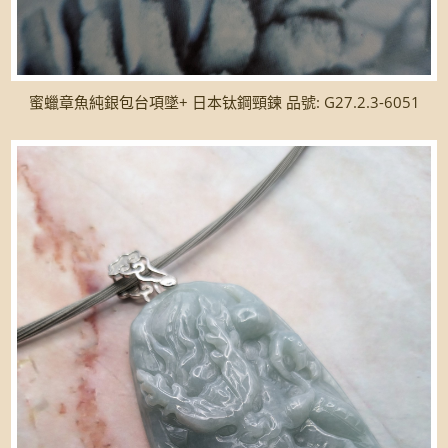
蜜蠟章魚純銀包台項墜+ 日本钛鋼頸鍊 品號: G27.2.3-6051