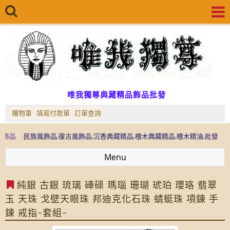
唯我獨尊典藏精品飾品批發
購物車
填寫付款單
訂單查詢
民族風飾品,復古風飾品,沉香典藏精品,檜木典藏精品,檜木精油,批發
運用七寶
Menu
純銀 古銀 琉璃 硨磲 瑪瑙 珊瑚 琥珀 瓔珞 翡翠
玉 天珠 戈壁天眼珠 邦迪克化石珠 蜻蜓珠 項鍊 手
鍊 戒指~套組~