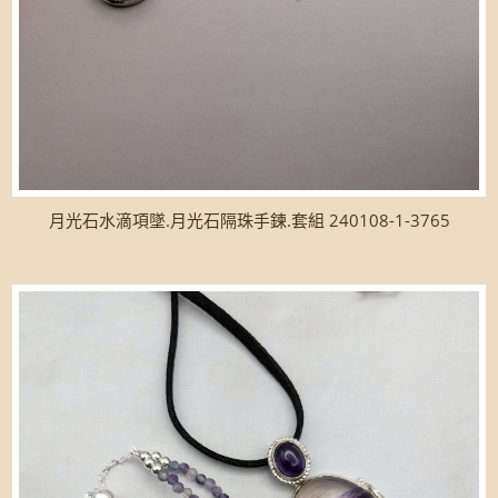
月光石水滴項墜.月光石隔珠手鍊.套組 240108-1-3765