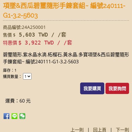
項墜&西瓜碧璽隨形手錬套組~ 編號240111-
G1-3.2-5603
商品編號:24A250001
5,603 TWD / /套
售價 $
特惠價
$ 3,922 TWD / /套
碧璽隨形.紫水晶水滴.柘榴石.黃水晶.多寶項墜&西瓜碧璽隨形
手錬套組~ 編號240111-G1-3.2-5603
庫存：1
購買數量：
我要購買
我要詢問
運費：60 元
上一則
|
回上頁
|
下一則