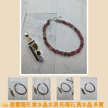
碧璽隨形.紫水晶水滴.柘榴石.黃水晶.多寶