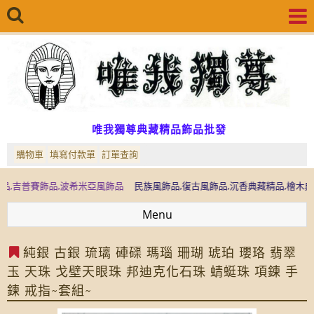
唯我獨尊典藏精品飾品批發
購物車
填寫付款單
訂單查詢
飾品,波希米亞風飾品
民族風飾品,復古風飾品,沉香典藏精品,檜木典藏精品,檜
Menu
純銀 古銀 琉璃 硨磲 瑪瑙 珊瑚 琥珀 瓔珞 翡翠
玉 天珠 戈壁天眼珠 邦迪克化石珠 蜻蜓珠 項鍊 手
鍊 戒指~套組~