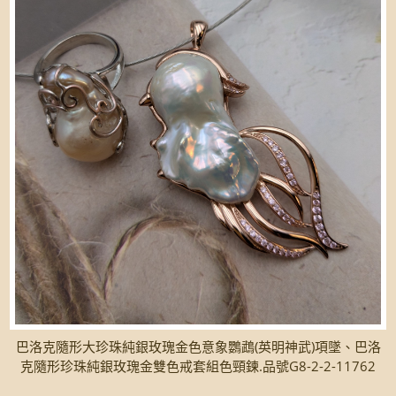
巴洛克隨形大珍珠純銀玫瑰金色意象鸚鵡(英明神武)項墜、巴洛
克隨形珍珠純銀玫瑰金雙色戒套組色頸鍊.品號G8-2-2-11762