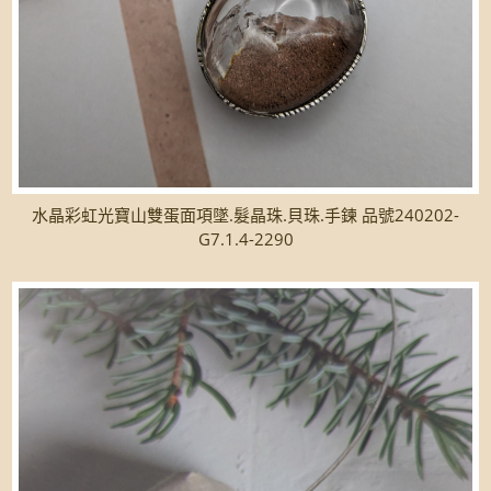
水晶彩虹光寶山雙蛋面項墜.髮晶珠.貝珠.手鍊 品號240202-
G7.1.4-2290