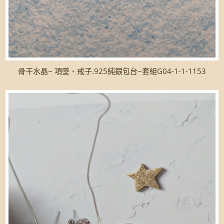
骨干水晶~ 項墜、戒子.925純銀包台~套組G04-1-1-1153