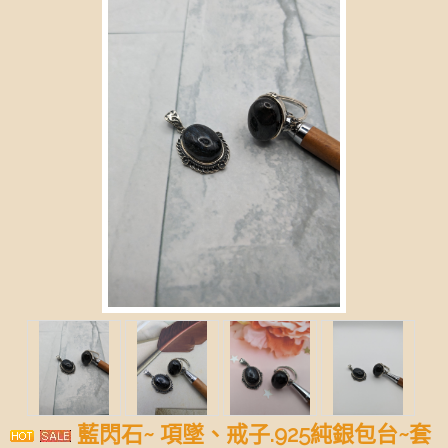
藍閃石~ 項墜、戒子.925純銀包台~套