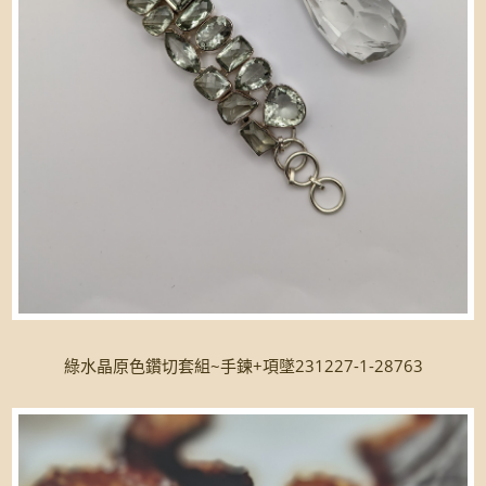
綠水晶原色鑽切套組~手鍊+項墜231227-1-28763