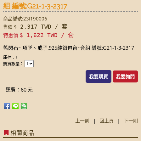
組 編號:G21-1-3-2317
商品編號:23I190006
2,317 TWD / 套
售價 $
特惠價
$ 1,622 TWD / 套
藍閃石~ 項墜、戒子.925純銀包台~套組 編號:G21-1-3-2317
庫存：1
購買數量：
我要購買
我要詢問
運費：60 元
上一則
|
回上頁
|
下一則
相關商品