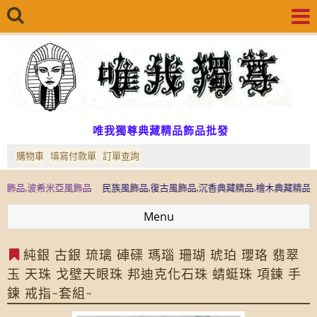
唯我獨尊典藏精品飾品批發
購物車
填寫付款單
訂單查詢
,波希米亞風飾品
民族風飾品,復古風飾品,沉香典藏精品,檜木典藏精品,檜木精
Menu
純銀 古銀 琉璃 硨磲 瑪瑙 珊瑚 琥珀 瓔珞 翡翠
玉 天珠 戈壁天眼珠 邦迪克化石珠 蜻蜓珠 項鍊 手
鍊 戒指~套組~