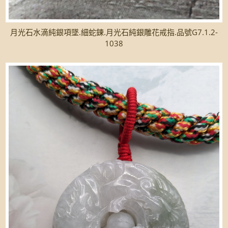
月光石水滴純銀項墜.細蛇鍊.月光石純銀雕花戒指.品號G7.1.2-
1038