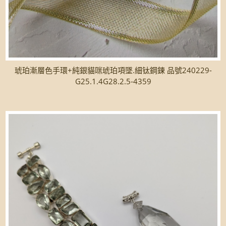
琥珀漸層色手環+純銀貓咪琥珀項墜.細钛鋼鍊 品號240229-
G25.1.4G28.2.5-4359