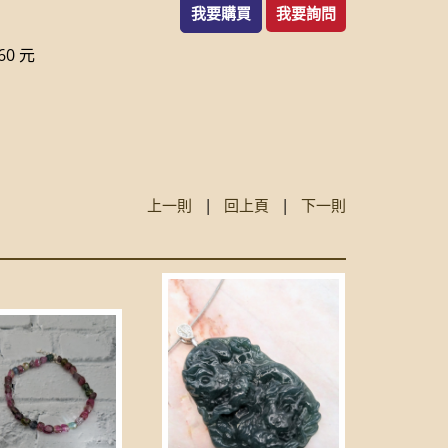
我要購買
我要詢問
0 元
上一則
|
回上頁
|
下一則