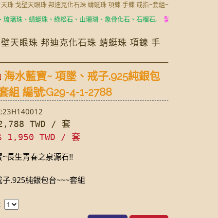
玉 天珠 戈壁天眼珠 邦迪克化石珠 蜻蜓珠 項鍊 手鍊 戒指~套組~
珠、蜻蜓珠、綠松石、山珊瑚、象骨化石、石榴石,
製成耳環、項鍊、手鍊、
 戈壁天眼珠 邦迪克化石珠 蜻蜓珠 項鍊 手
海水藍寶~ 項墜、戒子.925純銀包
套組 編號:G29-4-1-2788
23H140012
,788 TWD / 套
$ 1,950 TWD / 套
~長生青春之泉源石!!
子.925純銀包台~~~套組
：