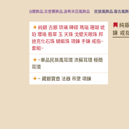
運飾品,尼泊爾飾品,吉普賽飾品,波希米亞風飾品
民族風飾品,復古風飾品,沉
純銀
純銀 古銀 琉璃 硨磲 瑪瑙 珊瑚 琥
鍊 戒
珀 瓔珞 翡翠 玉 天珠 戈壁天眼珠 邦
迪克化石珠 蜻蜓珠 項鍊 手鍊 戒指~
套組~
~單品民族風耳環 流蘇耳環 極簡
耳環
~ 藏銀寶壺 法器 吊墜 項鍊