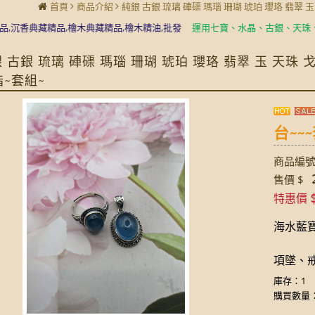
首頁
商品介紹
純銀 古銀 琉璃 硨磲 瑪瑙 珊瑚 琥珀 瓔珞 翡翠 
香典藏精品,檜木典藏精品,檜木精油,批發
運用七寶、水晶、古銀、天珠、琉璃
 古銀 琉璃 硨磲 瑪瑙 珊瑚 琥珀 瓔珞 翡翠 玉 天珠
指~套組~
台~~~
商品編號:
2
售價 $
特惠價
海水藍寶
項墜、戒
庫存：1
購買數量