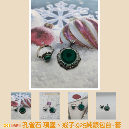
孔雀石 項墜、戒子.925純銀包台~套