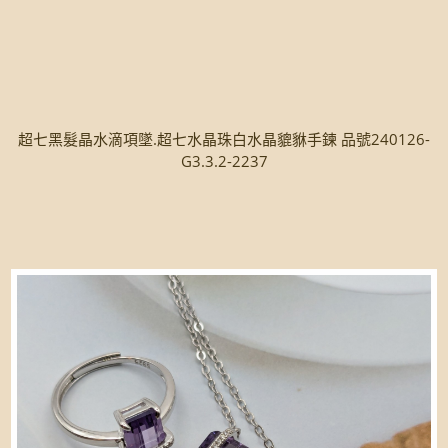
超七黑髮晶水滴項墜.超七水晶珠白水晶貔貅手鍊 品號240126-
G3.3.2-2237