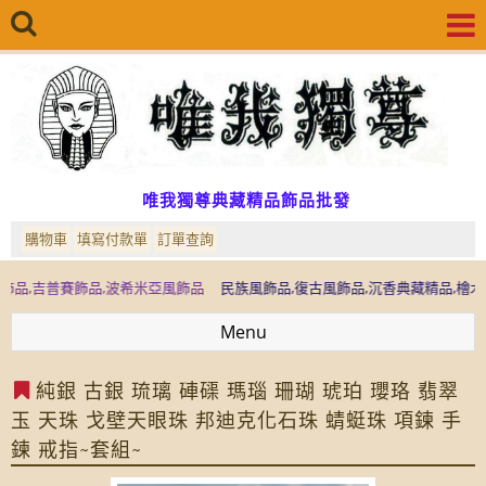
唯我獨尊典藏精品飾品批發
購物車
填寫付款單
訂單查詢
普賽飾品,波希米亞風飾品
民族風飾品,復古風飾品,沉香典藏精品,檜木典藏精品
Menu
純銀 古銀 琉璃 硨磲 瑪瑙 珊瑚 琥珀 瓔珞 翡翠
玉 天珠 戈壁天眼珠 邦迪克化石珠 蜻蜓珠 項鍊 手
鍊 戒指~套組~