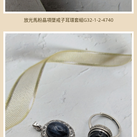
放光馬粉晶項墜戒子耳環套組G32-1-2-4740