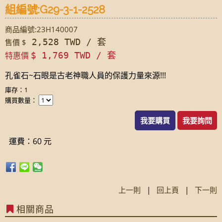
組編號:G29-3-1-2528
商品編號:23H140007
2,528 TWD / 套
售價 $
特惠價
$ 1,769 TWD / 套
孔雀石~石眼是古老神職人員的保護力量來源!!!
庫存：1
購買數量：
我要購買
我要詢問
運費：60 元
上一則
|
回上頁
|
下一則
相關商品