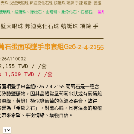
玉 天珠 戈壁天眼珠 邦迪克化石珠 蜻蜓珠 項鍊 手鍊 戒指~套組~
、蜻蜓珠、綠松石、山珊瑚、象骨化石、石榴石,
製成耳環、項鍊、手鍊、手
 戈壁天眼珠 邦迪克化石珠 蜻蜓珠 項鍊 手
石蛋面項墜手串套組G26-2-4-2155
26A110002
,155 TWD / /套
$ 1,509 TWD / /套
面項墜手串套組G26-2-4-2155 葡萄石是一種含
鋁矽酸鹽礦物，因其晶體常呈葡萄串狀或有葡萄般
（淡綠、黃綠）極似綠葡萄的色溫及柔合，故得
被譽為「希望之石」，對應心輪，具有溫柔的療癒
能帶來希望、平衡情緒、增強自信。
：