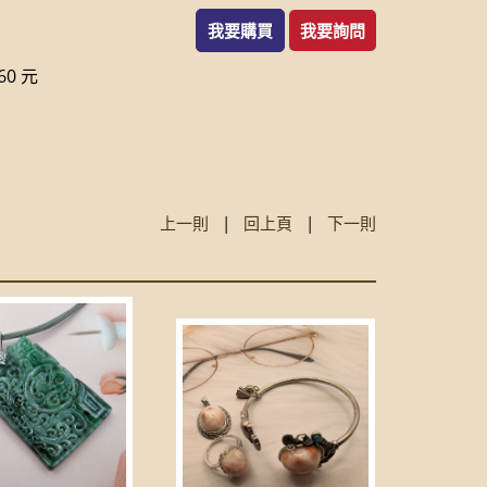
我要購買
我要詢問
0 元
上一則
|
回上頁
|
下一則