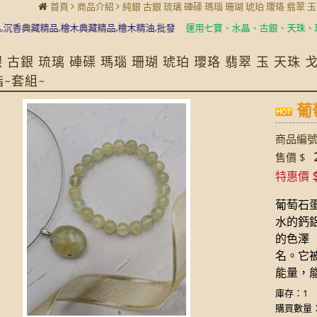
首頁
商品介紹
純銀 古銀 琉璃 硨磲 瑪瑙 珊瑚 琥珀 瓔珞 翡翠 
典藏精品,檜木典藏精品,檜木精油,批發
運用七寶、水晶、古銀、天珠、琉璃珠
 古銀 琉璃 硨磲 瑪瑙 珊瑚 琥珀 瓔珞 翡翠 玉 天珠
指~套組~
葡萄
商品編號:
2
售價 $
特惠價
葡萄石蛋
水的鈣
的色澤
名。它
能量，
庫存：1
購買數量