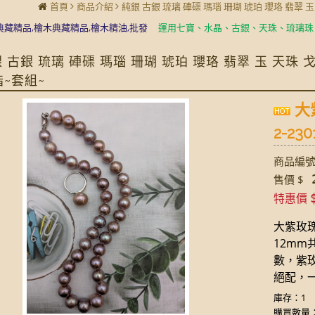
首頁
商品介紹
純銀 古銀 琉璃 硨磲 瑪瑙 珊瑚 琥珀 瓔珞 翡翠 
品,檜木典藏精品,檜木精油,批發
運用七寶、水晶、古銀、天珠、琉璃珠、蜻蜓
 古銀 琉璃 硨磲 瑪瑙 珊瑚 琥珀 瓔珞 翡翠 玉 天珠
指~套組~
大
2-230
商品編號:
2
售價 $
特惠價
大紫玫瑰
12mm
數，紫
絕配，
庫存：1
購買數量