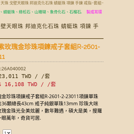
玉 天珠 戈壁天眼珠 邦迪克化石珠 蜻蜓珠 項鍊 手鍊 戒指~套組~
珠、綠松石、山珊瑚、象骨化石、石榴石,
製成耳環、項鍊、手鍊、手環、戒
 戈壁天眼珠 邦迪克化石珠 蜻蜓珠 項鍊 手
紫玫瑰金珍珠項鍊戒子套組R-2601-
11
26A040002
3,011 TWD / /套
$ 16,108 TWD / /套
金珍珠項鍊戒子套組R-2601-2-23011項鍊單珠
共36顆總長43cm 戒子純銀單珠13mm 珍珠大咪
玫瑰金珠光全美炫麗，數年難遇，碩大是美，搜羅
一眼萬年，奇貨可居.
：