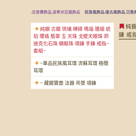
尼泊爾飾品,吉普賽飾品,波希米亞風飾品
民族風飾品,復古風飾品,沉香典藏精
純銀
純銀 古銀 琉璃 硨磲 瑪瑙 珊瑚 琥
鍊 戒
珀 瓔珞 翡翠 玉 天珠 戈壁天眼珠 邦
迪克化石珠 蜻蜓珠 項鍊 手鍊 戒指~
套組~
~單品民族風耳環 流蘇耳環 極簡
耳環
~ 藏銀寶壺 法器 吊墜 項鍊