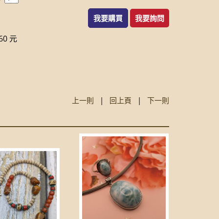
我要購買
我要詢問
0 元
上一則
|
回上頁
|
下一則