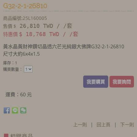
G32-2-1-26810
商品編號:25L160005
26,810 TWD / /套
售價 $
特惠價
$ 18,768 TWD / /套
黃水晶黃財神鑽切晶透六芒光純銀大佛牌G32-2-1-26810
尺寸大約6x4x1.5
庫存：1
購買數量：
我要購買
我要詢問
運費：60 元
上一則
|
回上頁
|
下一則
相關商品