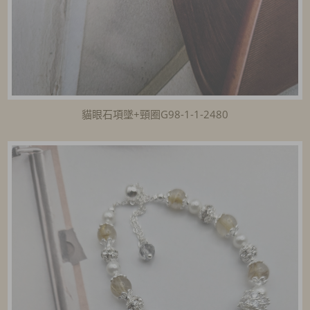
貓眼石項墜+頸圈G98-1-1-2480