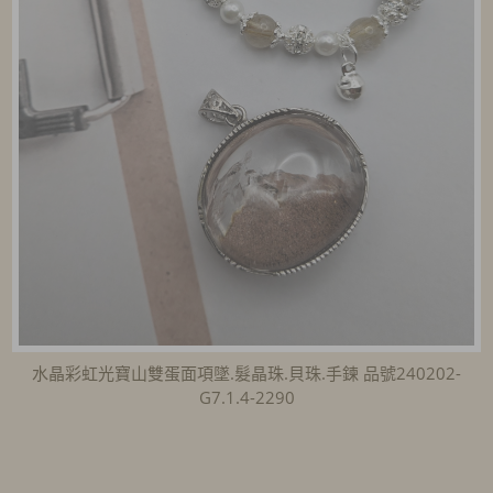
水晶彩虹光寶山雙蛋面項墜.髮晶珠.貝珠.手鍊 品號240202-
G7.1.4-2290