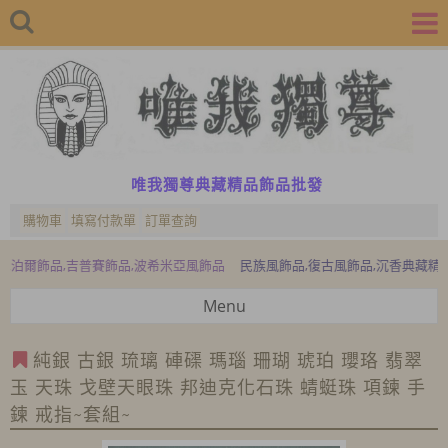
唯我獨尊典藏精品飾品批發
購物車
填寫付款單
訂單查詢
飾品,吉普賽飾品,波希米亞風飾品
民族風飾品,復古風飾品,沉香典藏精品,檜木
Menu
純銀 古銀 琉璃 硨磲 瑪瑙 珊瑚 琥珀 瓔珞 翡翠
玉 天珠 戈壁天眼珠 邦迪克化石珠 蜻蜓珠 項鍊 手
鍊 戒指~套組~