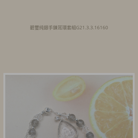
碧璽纯銀手鍊耳環套組G21.3.3.16160