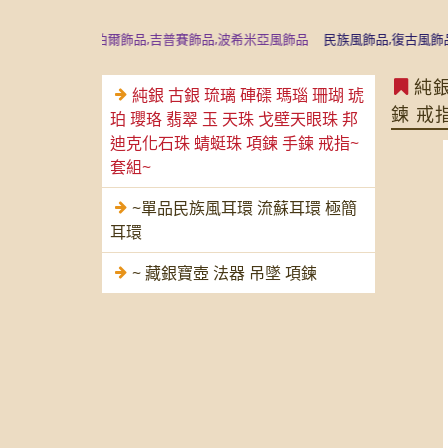
運飾品,尼泊爾飾品,吉普賽飾品,波希米亞風飾品
民族風飾品,復古風飾品,沉香
純銀
純銀 古銀 琉璃 硨磲 瑪瑙 珊瑚 琥
鍊 戒
珀 瓔珞 翡翠 玉 天珠 戈壁天眼珠 邦
迪克化石珠 蜻蜓珠 項鍊 手鍊 戒指~
套組~
~單品民族風耳環 流蘇耳環 極簡
耳環
~ 藏銀寶壺 法器 吊墜 項鍊