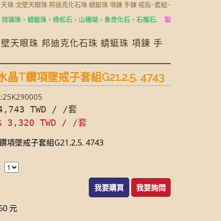
玉 天珠 戈壁天眼珠 邦迪克化石珠 蜻蜓珠 項鍊 手鍊 戒指~套組~
、蜻蜓珠、綠松石、山珊瑚、象骨化石、石榴石,
製成耳環、項鍊、手鍊、
 戈壁天眼珠 邦迪克化石珠 蜻蜓珠 項鍊 手
晶T鑽項墜戒子套組G21.2.5. 4743
25K290005
,743 TWD / /套
$ 3,320 TWD / /套
項墜戒子套組G21.2.5. 4743
：
我要購買
我要詢問
0 元