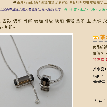
首頁
商品介紹
純銀 古銀 琉璃 硨磲 瑪瑙 珊瑚 琥珀 瓔珞 翡翠 
典藏精品,檜木典藏精品,檜木精油,批發
運用七寶、水晶、古銀、天珠、琉璃珠
 古銀 琉璃 硨磲 瑪瑙 珊瑚 琥珀 瓔珞 翡翠 玉 天珠
指~套組~
茶水
商品編號:
4
售價 $
特惠價
茶水晶T鑽
庫存：1
購買數量
運費：6