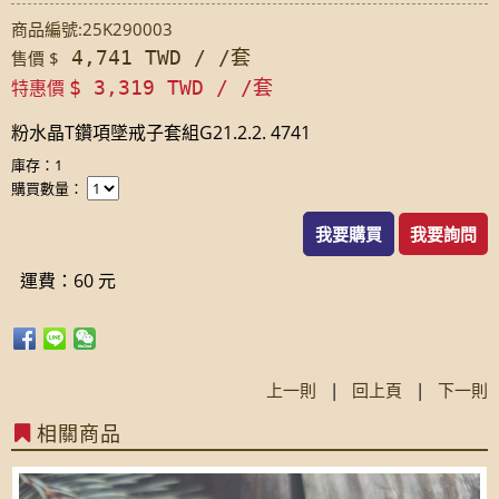
商品編號:25K290003
4,741 TWD / /套
售價 $
特惠價
$ 3,319 TWD / /套
粉水晶T鑽項墜戒子套組G21.2.2. 4741
庫存：1
購買數量：
我要購買
我要詢問
運費：60 元
上一則
|
回上頁
|
下一則
相關商品