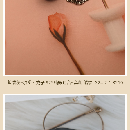
藍磷灰~項墜、戒子.925純銀包台~套組 編號: G24-2-1-3210