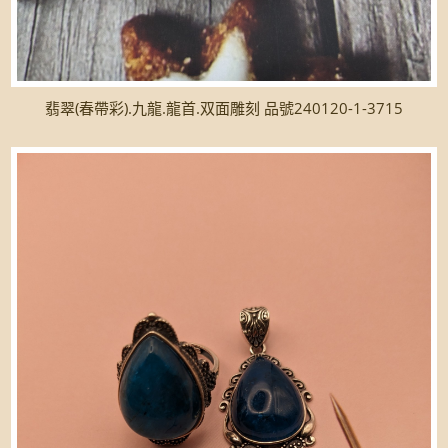
翡翠(春帶彩).九龍.龍首.双面雕刻 品號240120-1-3715