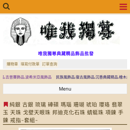
唯我獨尊典藏精品飾品批發
購物車
填寫付款單
訂單查詢
飾品,波希米亞風飾品
民族風飾品,復古風飾品,沉香典藏精品,檜木典藏精品,檜
Menu
純銀 古銀 琉璃 硨磲 瑪瑙 珊瑚 琥珀 瓔珞 翡翠
玉 天珠 戈壁天眼珠 邦迪克化石珠 蜻蜓珠 項鍊 手
鍊 戒指~套組~