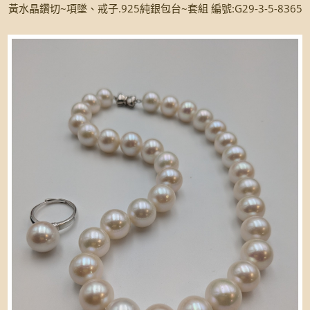
黃水晶鑽切~項墜、戒子.925純銀包台~套組 編號:G29-3-5-8365