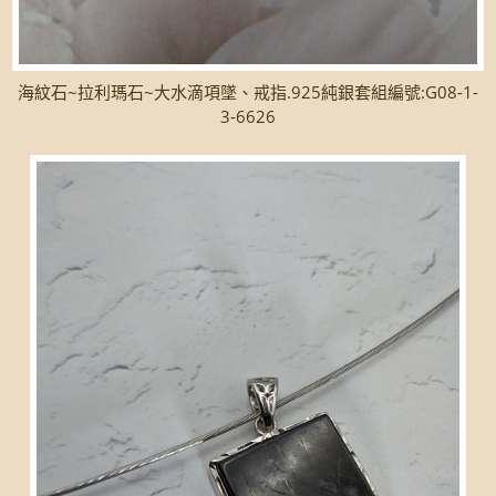
海紋石~拉利瑪石~大水滴項墜、戒指.925純銀套組編號:G08-1-
3-6626