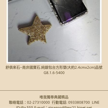
舒俱來石~南非國寶石.純銀包台方形墜(大約2.4cmx2cm)品號
G8.1.6-5400
唯我獨尊典藏精品
聯絡電話：02-27310000 行動電話: 0933808700 LINE
ID:@a.555 E-mail：ginagood@ms21.hinet.net