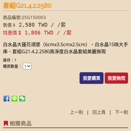
套組G21.4.2.2580
商品編號:25G150003
2,580 TWD / /套
售價 $
特惠價
$ 1,806 TWD / /套
白水晶大蓮花項墜（6cmx3.5cmx2.5cm）、白水晶15咪大手
串、套組G21.4.2.2580高淨度白水晶套組美麗無瑕
庫存：1
購買數量：
我要購買
我要詢問
上一則
|
回上頁
|
下一則
相關商品