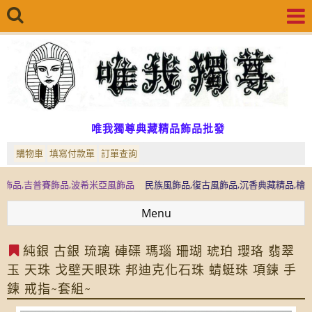
唯我獨尊典藏精品飾品批發
購物車
填寫付款單
訂單查詢
普賽飾品,波希米亞風飾品
民族風飾品,復古風飾品,沉香典藏精品,檜木典藏精品
Menu
純銀 古銀 琉璃 硨磲 瑪瑙 珊瑚 琥珀 瓔珞 翡翠
玉 天珠 戈壁天眼珠 邦迪克化石珠 蜻蜓珠 項鍊 手
鍊 戒指~套組~