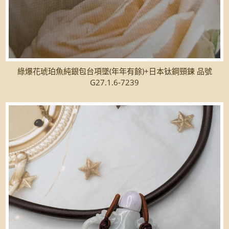
綠爆花琥珀魚純銀包台項墜(年年有餘)+日本钛鋼頸鍊 品號
G27.1.6-7239