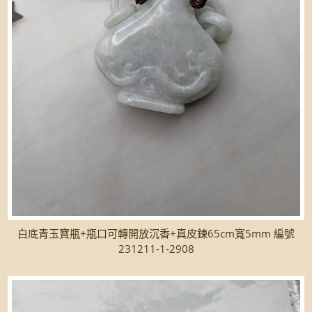
白底青玉寶瓶+瓶口可轉開放沉香+真皮鍊65cm寬5mm 編號
231211-1-2908