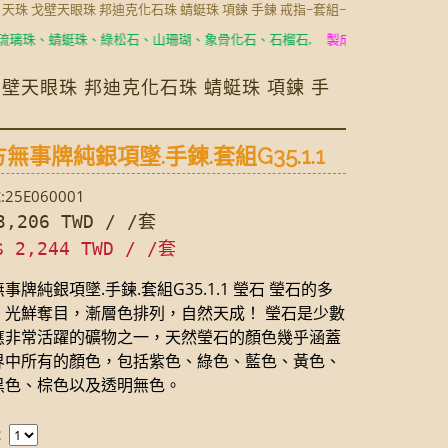
玉 天珠 戈壁天眼珠 邦迪克化石珠 蜻蜓珠 項鍊 手鍊 戒指~套組~
、蜻蜓珠、綠松石、山珊瑚、象骨化石、石榴石,
製成耳環、項鍊、手鍊、手
 戈壁天眼珠 邦迪克化石珠 蜻蜓珠 項鍊 手
無事牌純銀項墜.手鍊.套組G35.1.1
25E060001
,206 TWD / /套
$ 2,244 TWD / /套
事牌純銀項墜.手鍊.套組G35.1.1 瑩石 瑩石的多
，光鮮奪目，漸層色排列，自然天成！ 瑩石是少數
應非常活躍的礦物之一，天然瑩石的顏色幾乎涵蓋
界中所有的顏色，包括紫色、綠色、藍色、黃色、
黑色、棕色以及透明無色。
：