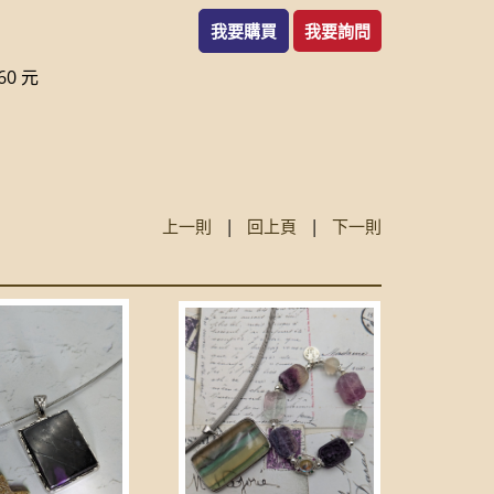
我要購買
我要詢問
0 元
上一則
|
回上頁
|
下一則