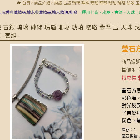
首頁
商品介紹
純銀 古銀 琉璃 硨磲 瑪瑙 珊瑚 琥珀 瓔珞 翡翠 
典藏精品,檜木典藏精品,檜木精油,批發
運用七寶、水晶、古銀、天珠、琉璃珠
 古銀 琉璃 硨磲 瑪瑙 珊瑚 琥珀 瓔珞 翡翠 玉 天珠
指~套組~
瑩石方
商品編號:
3
售價 $
特惠價
瑩石方無
彩色澤
對光反
了自然
粉色、
庫存：1
購買數量