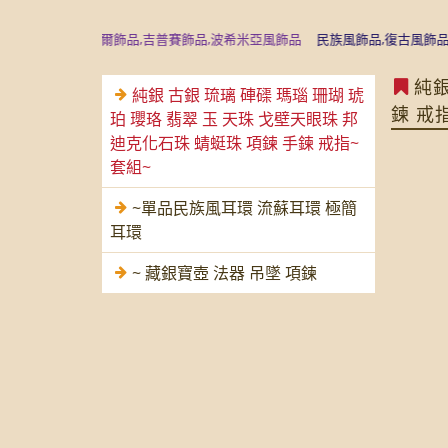
飾品,尼泊爾飾品,吉普賽飾品,波希米亞風飾品
民族風飾品,復古風飾品,沉香
純銀
純銀 古銀 琉璃 硨磲 瑪瑙 珊瑚 琥
鍊 戒
珀 瓔珞 翡翠 玉 天珠 戈壁天眼珠 邦
迪克化石珠 蜻蜓珠 項鍊 手鍊 戒指~
套組~
~單品民族風耳環 流蘇耳環 極簡
耳環
~ 藏銀寶壺 法器 吊墜 項鍊