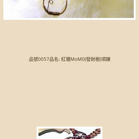
品號0057品名: 紅珊MoM0(發財樹)項鍊