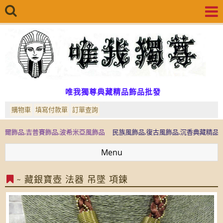
唯我獨尊典藏精品飾品批發
購物車
填寫付款單
訂單查詢
,吉普賽飾品,波希米亞風飾品
民族風飾品,復古風飾品,沉香典藏精品,檜木典藏
Menu
~ 藏銀寶壺 法器 吊墜 項鍊