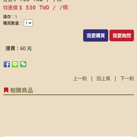
特惠價
$ 530 TWD / /條
庫存：1
購買數量：
我要購買
我要詢問
運費：60 元
上一則
|
回上頁
|
下一則
相關商品