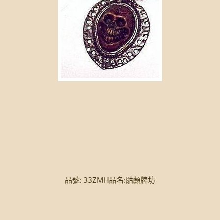
品號: 33ZMH品名:骷顱牌坊