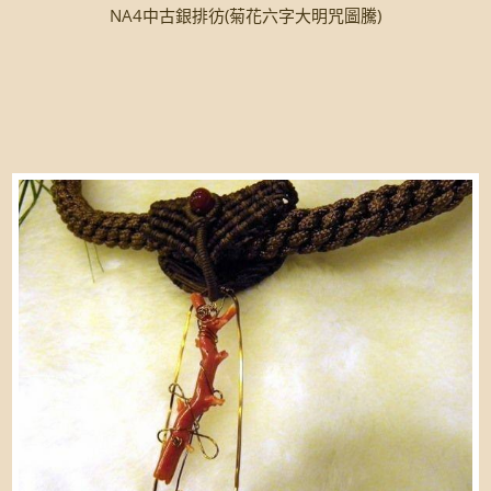
NA4中古銀排彷(菊花六字大明咒圖騰)