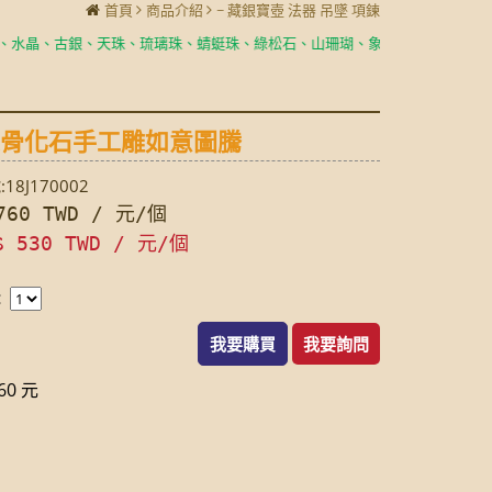
首頁
商品介紹
~ 藏銀寶壺 法器 吊墜 項鍊
、古銀、天珠、琉璃珠、蜻蜓珠、綠松石、山珊瑚、象骨化石、石榴石,
製成
4象骨化石手工雕如意圖騰
18J170002
60 TWD / 元/個
$ 530 TWD / 元/個
：
我要購買
我要詢問
0 元