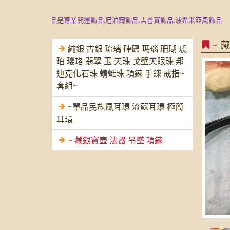
獨尊典藏精品是專業開運飾品,尼泊爾飾品,吉普賽飾品,波希米亞風飾品
民族風
~ 
純銀 古銀 琉璃 硨磲 瑪瑙 珊瑚 琥
珀 瓔珞 翡翠 玉 天珠 戈壁天眼珠 邦
迪克化石珠 蜻蜓珠 項鍊 手鍊 戒指~
套組~
~單品民族風耳環 流蘇耳環 極簡
耳環
~ 藏銀寶壺 法器 吊墜 項鍊