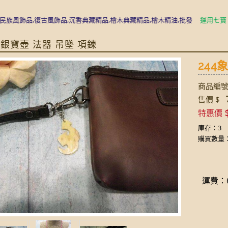
飾品,復古風飾品,沉香典藏精品,檜木典藏精品,檜木精油,批發
運用七寶、水晶
藏銀寶壺 法器 吊墜 項鍊
24
商品編號:
7
售價 $
特惠價
庫存：3
購買數量
運費：6