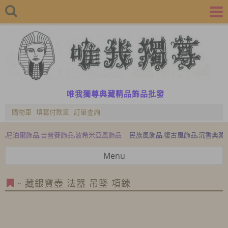
唯我獨尊典藏精品飾品批發
購物車
填寫付款單
訂單查詢
爾飾品,吉普賽飾品,波希米亞風飾品
民族風飾品,復古風飾品,沉香典藏精品,檜
Menu
~ 藏銀寶壺 法器 吊墜 項鍊