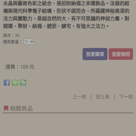
水晶與藝術色彩之結合，是招財納福之幸運飾品。法器的結
構與現代科學電子結構，形狀不謀而合，所蘊藏神秘高深的
法力與靈動力，是超自然的大，有不可思議的神祕力量，對
開運、聚財、納福、避邪、鎮宅，有強大之法力。
庫存：20
購買數量：
我要購買
我要詢問
運費：100 元
上一則
|
回上頁
|
下一則
相關商品