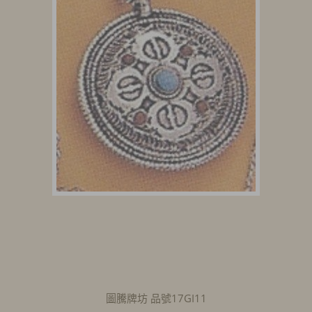
圖騰牌坊 品號17GI11