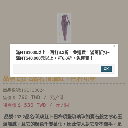
X
滿NT$1000以上，再打8.3折，免運費！滿萬折扣~
滿NT$40,000元以上，打6.8折，免運費！
OK
品號:232-2品名:琉璃紅卜巴杵項墜
商品編號:16G130024
760 TWD / 元/個
售價 $
特惠價
$ 530 TWD / 元/個
品號
品名
琉璃紅卜巴杵項墜
琉璃珠如寶石般之冰心玉
:232-2
:
潔觸感，且它的顏色千變萬化，因此使人對它愛不釋手，是