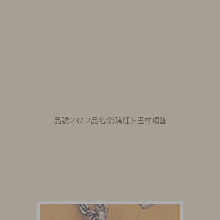
品號:232-2品名:琉璃紅卜巴杵項墜