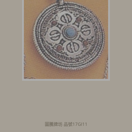
圖騰牌坊 品號17GI11