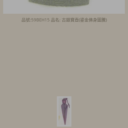
品號:59BEH15 品名: 古銀寶壺(鎏金佛身圖騰)