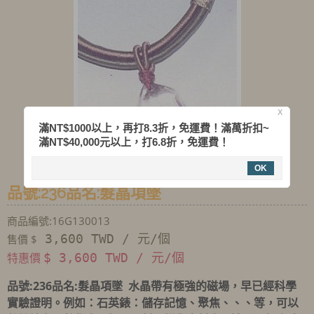
X
滿NT$1000以上，再打8.3折，免運費！滿萬折扣~
滿NT$40,000元以上，打6.8折，免運費！
OK
品號:236品名:髮晶項墜
商品編號:16G130013
3,600 TWD / 元/個
售價 $
特惠價
$ 3,600 TWD / 元/個
品號
:236
品名
:髮晶項墜 水晶帶有極強的磁場，早已經科學
實驗證明。例如：石英錶：儲存記憶、聚焦、、、等，可以