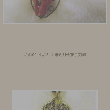
品號:0044 品名: 紅珊瑚阿卡(佛手)項鍊