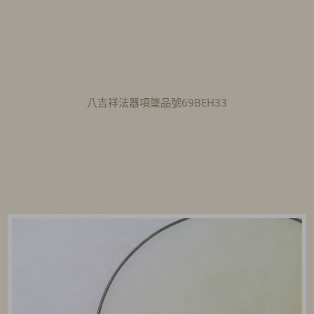
八吉祥法器項墜品號69BEH33