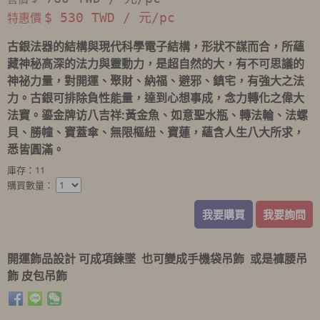
特惠價
$ 530 TWD / 元/pc
古銀法器的結構與現代科學電子結構，形狀不謀而合，所蘊
藏神秘高深的法力與靈動力，是超自然的大，有不可思議的
神祕力量，對開運、聚財、納福、避邪、鎮宅，有強大之法
力。古銀可排除負性能量，達到心想事成，念力轉化之偉大
法寶。鎏金牌访八吉祥:黃金魚、如意聖水瓶、轉法輪、法螺
貝、勝幢、寶蓋傘、無限樞紐、寶蓮，蘊含人生八大所求，
悉皆圓滿。
庫存：11
購買數量：
我要購買
我要詢問
開運飾品設計 可成項鍊墜 也可變成手機袋吊飾 或是褲腰吊
飾 皮包吊飾