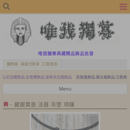
唯我獨尊典藏精品飾品批發
購物車
填寫付款單
訂單查詢
爾飾品,吉普賽飾品,波希米亞風飾品
民族風飾品,復古風飾品,沉香典藏精品,
Menu
~ 藏銀寶壺 法器 吊墜 項鍊