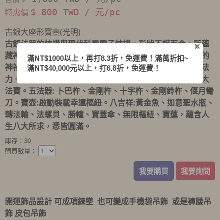
特惠價
$ 800 TWD / 元/pc
古銀大座形寶壺(光明)
古銀法器的結構與現代科學電子結構，形狀不謀而合，所蘊
×
X
藏神秘高深的法力與靈動力，是超自然的大，有不可思議的
滿NT$1000以上，再打8.3折，免運費！滿萬折扣~
神祕力量，對開運、聚財、納福、避邪、鎮宅，有強大之法
滿NT$40,000元以上，打6.8折，免運費！
力。古銀可排除負性能量，達到心想事成，念力轉化之偉大
法寶。五法器: 卜巴杵、金剛杵、十字杵、金剛鈴杵、偃月彎
刀。寶壺:啟動裝載幸運樞紐。八吉祥:黃金魚、如意聖水瓶、
轉法輪、法螺貝、勝幢、寶蓋傘、無限樞紐、寶蓮，蘊含人
生八大所求，悉皆圓滿。
庫存：30
購買數量：
我要購買
我要詢問
開運飾品設計
可成項鍊墜
也可變成手機袋吊飾
或是褲腰吊
飾
皮包吊飾