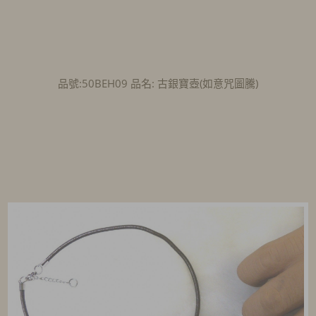
品號:50BEH09 品名: 古銀寶壺(如意咒圖騰)