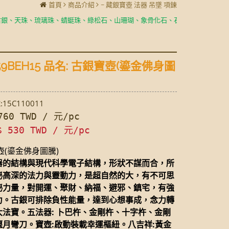
首頁
商品介紹
~ 藏銀寶壺 法器 吊墜 項鍊
天珠、琉璃珠、蜻蜓珠、綠松石、山珊瑚、象骨化石、石榴石,
製成耳環、項
59BEH15 品名: 古銀寶壺(鎏金佛身圖
15C110011
60 TWD / 元/pc
$ 530 TWD / 元/pc
(鎏金佛身圖騰)
器的結構與現代科學電子結構，形狀不謀而合，所
秘高深的法力與靈動力，是超自然的大，有不可思
祕力量，對開運、聚財、納福、避邪、鎮宅，有強
力。古銀可排除負性能量，達到心想事成，念力轉
大法寶。五法器: 卜巴杵、金剛杵、十字杵、金剛
偃月彎刀。寶壺:啟動裝載幸運樞紐。八吉祥:黃金