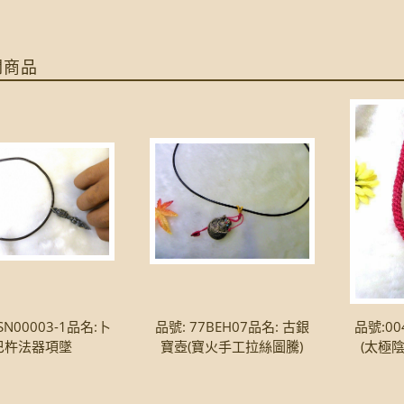
關商品
SN00003-1品名:卜
品號: 77BEH07品名: 古銀
品號:00
巴杵法器項墜
寶壺(寶火手工拉絲圖騰)
(太極