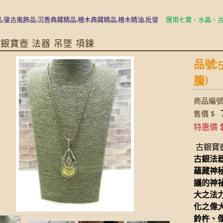
風飾品,沉香典藏精品,檜木典藏精品,檜木精油,批發
運用七寶、水晶、古銀、
藏銀寶壺 法器 吊墜 項鍊
品號:
騰)
商品編號:
7
售價 $
特惠價
古銀寶壺
古銀法
蘊藏神
議的神
大之法
化之偉
鈴杵、