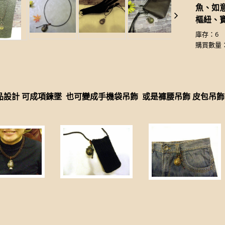
魚、如
樞紐、
庫存：6
購買數量
品設計 可成項鍊墜 也可變成手機袋吊飾 或是褲腰吊飾 皮包吊飾