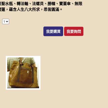
意聖水瓶、轉法輪、法螺貝、勝幢、寶蓋傘、無限
寶蓮，蘊含人生八大所求，悉皆圓滿。
：
我要購買
我要詢問