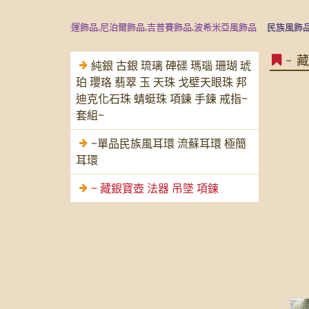
品是專業開運飾品,尼泊爾飾品,吉普賽飾品,波希米亞風飾品
民族風飾品,復古
~ 
純銀 古銀 琉璃 硨磲 瑪瑙 珊瑚 琥
珀 瓔珞 翡翠 玉 天珠 戈壁天眼珠 邦
迪克化石珠 蜻蜓珠 項鍊 手鍊 戒指~
套組~
~單品民族風耳環 流蘇耳環 極簡
耳環
~ 藏銀寶壺 法器 吊墜 項鍊