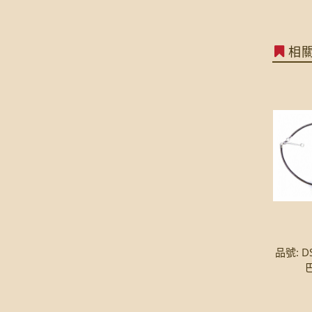
相
品號: D