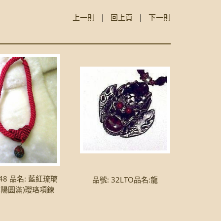
上一則
|
回上頁
|
下一則
48 品名: 藍紅琉璃
品號: 32LTO品名:龍
陰陽圓滿)瓔珞項鍊