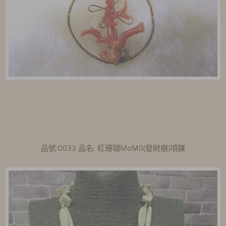
品號:0033 品名: 紅珊瑚MoM0(發財樹)項鍊