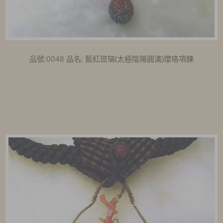
品號:0048 品名: 藍紅琉璃(太極陰陽圓滿)瓔珞項鍊