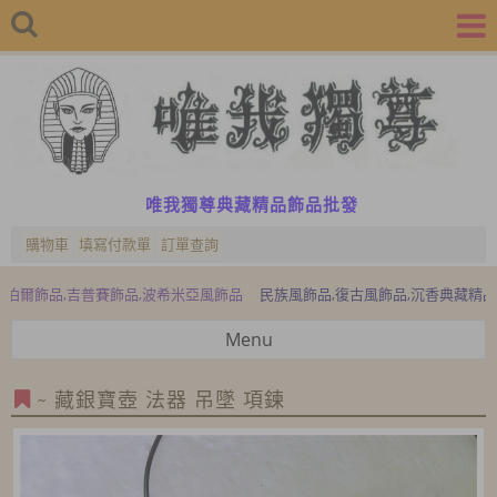
唯我獨尊典藏精品飾品批發
購物車
填寫付款單
訂單查詢
賽飾品,波希米亞風飾品
民族風飾品,復古風飾品,沉香典藏精品,檜木典藏精品,檜
Menu
~ 藏銀寶壺 法器 吊墜 項鍊