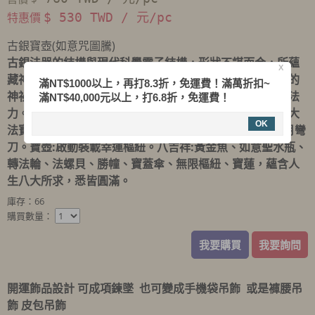
特惠價
$ 530 TWD / 元/pc
古銀寶壺(如意咒圖騰)
古銀法器的結構與現代科學電子結構，形狀不謀而合，所蘊
X
藏神秘高深的法力與靈動力，是超自然的大，有不可思議的
滿NT$1000以上，再打8.3折，免運費！滿萬折扣~
神祕力量，對開運、聚財、納福、避邪、鎮宅，有強大之法
滿NT$40,000元以上，打6.8折，免運費！
力。古銀可排除負性能量，達到心想事成，念力轉化之偉大
OK
法寶。五法器: 卜巴杵、金剛杵、十字杵、金剛鈴杵、偃月彎
刀。寶壺:啟動裝載幸運樞紐。八吉祥:黃金魚、如意聖水瓶、
轉法輪、法螺貝、勝幢、寶蓋傘、無限樞紐、寶蓮，蘊含人
生八大所求，悉皆圓滿。
庫存：66
購買數量：
我要購買
我要詢問
開運飾品設計
可成項鍊墜
也可變成手機袋吊飾
或是褲腰吊
飾
皮包吊飾