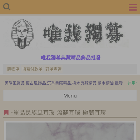
唯我獨尊典藏精品飾品批發
購物車
填寫付款單
訂單查詢
風飾品,復古風飾品,沉香典藏精品,檜木典藏精品,檜木精油,批發
運用七寶、水
Menu
~單品民族風耳環 流蘇耳環 極簡耳環