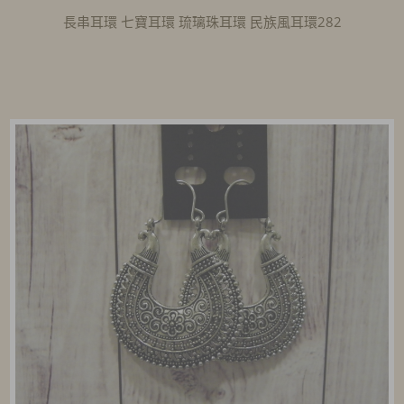
長串耳環 七寶耳環 琉璃珠耳環 民族風耳環282