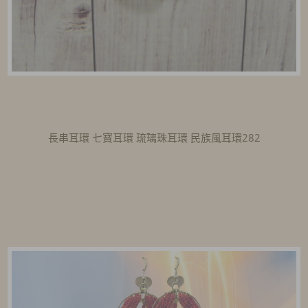
長串耳環 七寶耳環 琉璃珠耳環 民族風耳環282