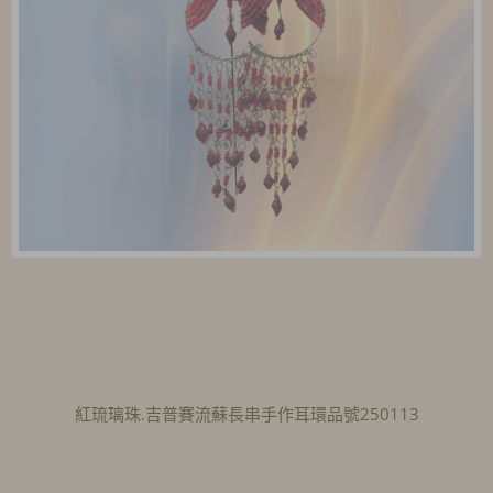
紅琉璃珠.吉普賽流蘇長串手作耳環品號250113