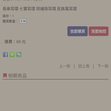
長串耳環 七寶耳環 琉璃珠耳環 民族風耳環
庫存：1
購買數量：
我要購買
我要詢問
運費：60 元
上一則
|
回上頁
|
下一則
相關商品