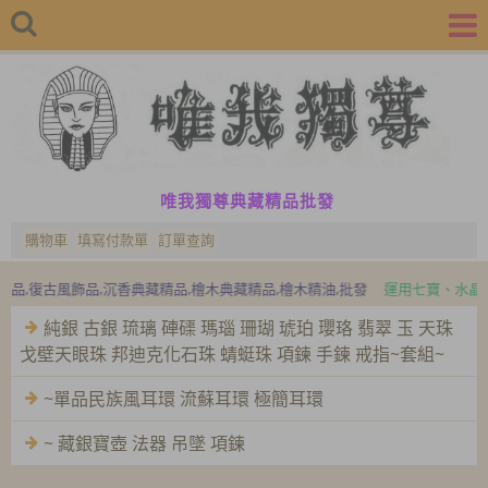
唯我獨尊典藏精品批發
購物車
填寫付款單
訂單查詢
泊爾飾品,吉普賽飾品,波希米亞風飾品
民族風飾品,復古風飾品,沉香典藏精品
純銀 古銀 琉璃 硨磲 瑪瑙 珊瑚 琥珀 瓔珞 翡翠 玉 天珠
戈壁天眼珠 邦迪克化石珠 蜻蜓珠 項鍊 手鍊 戒指~套組~
~單品民族風耳環 流蘇耳環 極簡耳環
~ 藏銀寶壺 法器 吊墜 項鍊