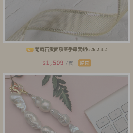
葡萄石蛋面項墜手串套組G26-2-4-2
1,509
$
/套
購買