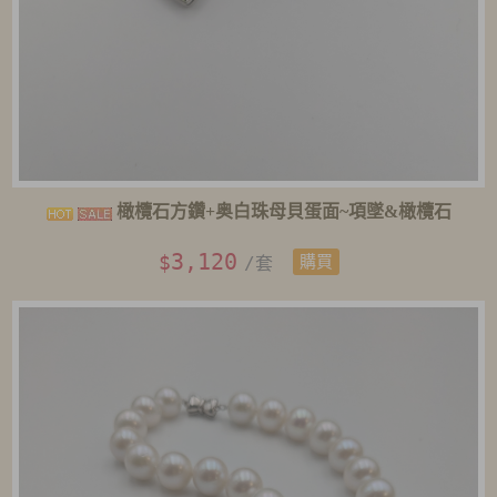
橄欖石方鑽+奥白珠母貝蛋面~項墜&橄欖石
3,120
$
/套
購買