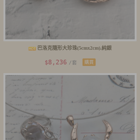
巴洛克隨形大珍珠(5cmx2cm).純銀
8,236
$
/套
購買