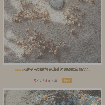
水沫子玉剔透放光葫蘆純銀墜戒套組G32-
2,786
$
/套
購買