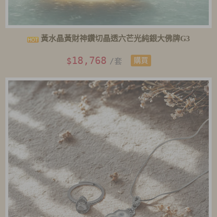
黃水晶黃財神鑽切晶透六芒光純銀大佛牌G3
18,768
$
/套
購買