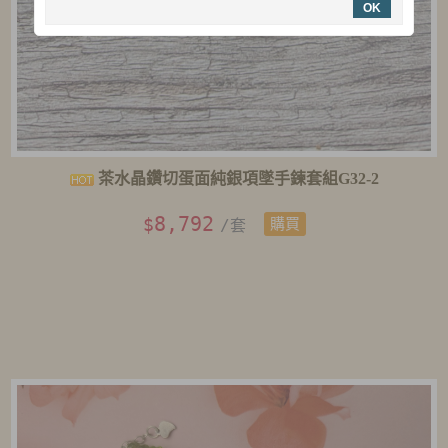
OK
茶水晶鑽切蛋面純銀項墜手鍊套組G32-2
8,792
$
/套
購買