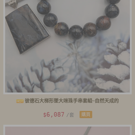
彼德石大梯形墜大咪珠手串套組~自然天成的
6,087
$
/套
購買