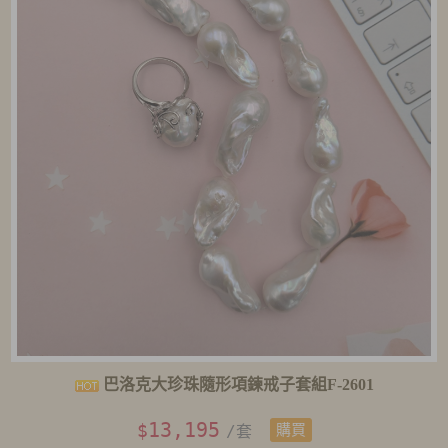
巴洛克大珍珠隨形項鍊戒子套組F-2601
13,195
$
/套
購買