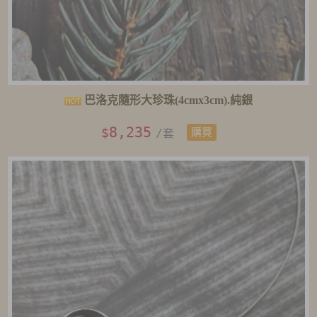
巴洛克隨形大珍珠(4cmx3cm).純銀
8,235
$
/套
購買