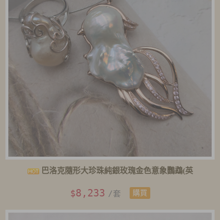
巴洛克隨形大珍珠純銀玫瑰金色意象鸚鵡(英
8,233
$
/套
購買