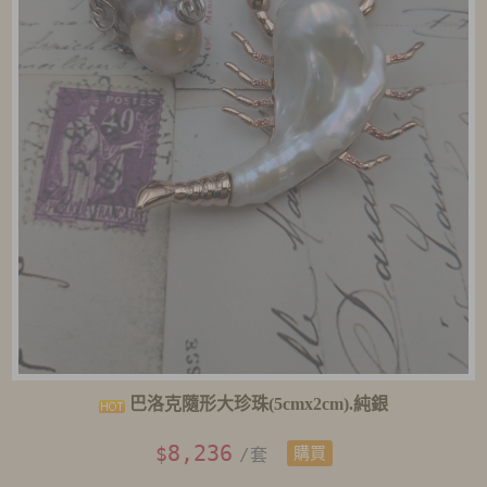
巴洛克隨形大珍珠(5cmx2cm).純銀
8,236
$
/套
購買