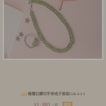
橄欖石鑽切手串戒子套組G26-4-3-1
1,001
$
/套
購買