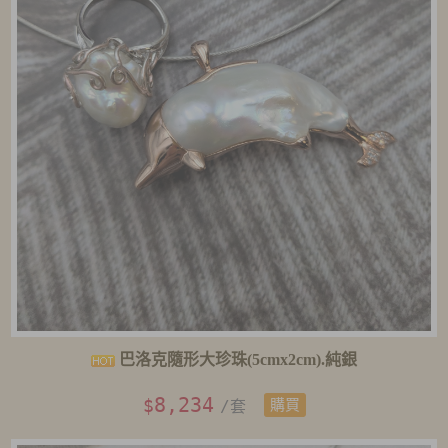
巴洛克隨形大珍珠(5cmx2cm).純銀
8,234
$
/套
購買