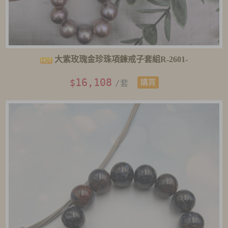
大紫玫瑰金珍珠項鍊戒子套組R-2601-
16,108
$
/套
購買