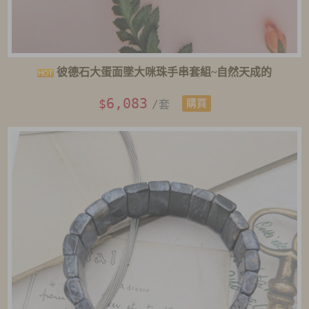
彼德石大蛋面墜大咪珠手串套組~自然天成的
6,083
$
/套
購買