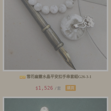
雪花幽靈水晶平安扣手串套組G26-3-1
1,526
$
/套
購買