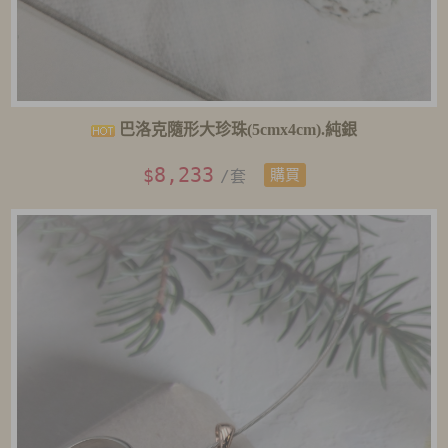
巴洛克隨形大珍珠(5cmx4cm).純銀
8,233
$
/套
購買