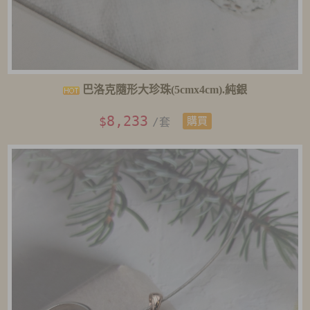
巴洛克隨形大珍珠(5cmx4cm).純銀
8,233
$
/套
購買