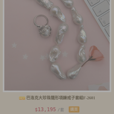
巴洛克大珍珠隨形項鍊戒子套組F-2601
13,195
$
/套
購買