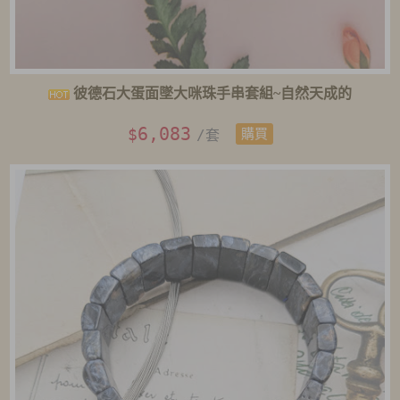
彼德石大蛋面墜大咪珠手串套組~自然天成的
6,083
$
/套
購買