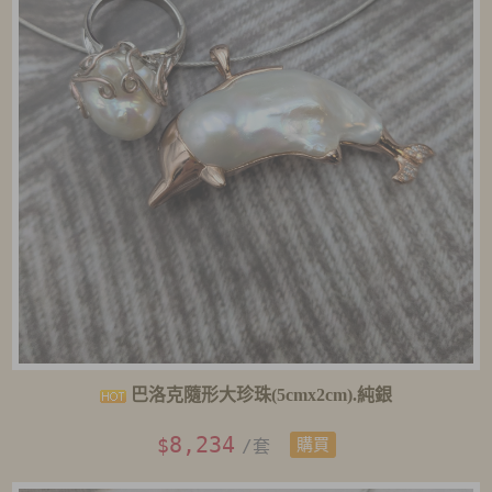
巴洛克隨形大珍珠(5cmx2cm).純銀
8,234
$
/套
購買