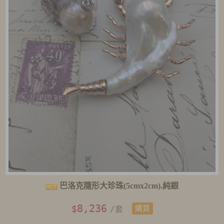
巴洛克隨形大珍珠(5cmx2cm).純銀
8,236
$
/套
購買