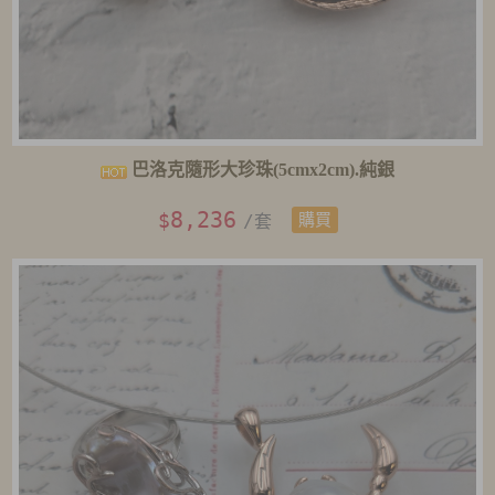
巴洛克隨形大珍珠(5cmx2cm).純銀
8,236
$
/套
購買