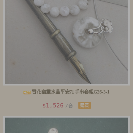
雪花幽靈水晶平安扣手串套組G26-3-1
1,526
$
/套
購買