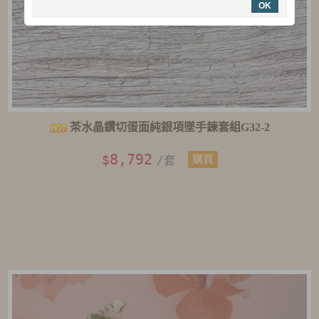
OK
茶水晶鑽切蛋面純銀項墜手鍊套組G32-2
8,792
$
/套
購買