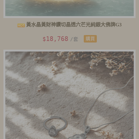
黃水晶黃財神鑽切晶透六芒光純銀大佛牌G3
18,768
$
/套
購買