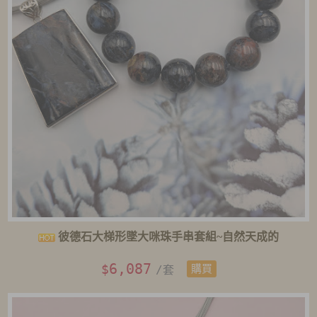
彼德石大梯形墜大咪珠手串套組~自然天成的
6,087
$
/套
購買