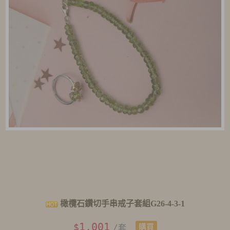
橄欖石鑽切手串戒子套組G26-4-3-1
1,001
$
/套
購買