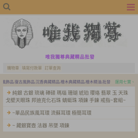
唯我獨尊典藏精品批發
購物車
填寫付款單
訂單查詢
,尼泊爾飾品,吉普賽飾品,波希米亞風飾品
民族風飾品,復古風飾品,沉香典藏精
純銀 古銀 琉璃 硨磲 瑪瑙 珊瑚 琥珀 瓔珞 翡翠 玉 天珠
戈壁天眼珠 邦迪克化石珠 蜻蜓珠 項鍊 手鍊 戒指~套組~
~單品民族風耳環 流蘇耳環 極簡耳環
~ 藏銀寶壺 法器 吊墜 項鍊