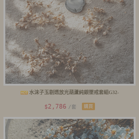
水沫子玉剔透放光葫蘆純銀墜戒套組G32-
2,786
$
/套
購買