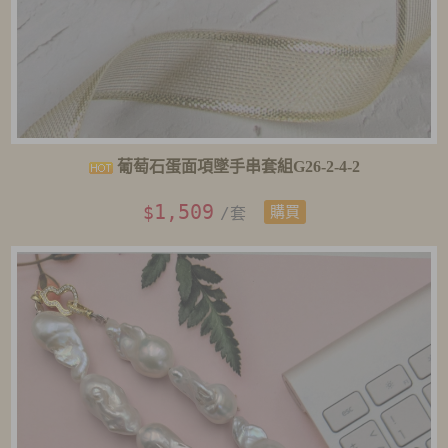
葡萄石蛋面項墜手串套組G26-2-4-2
1,509
$
/套
購買