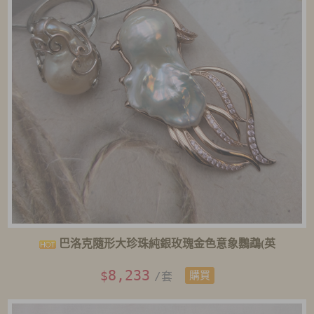
巴洛克隨形大珍珠純銀玫瑰金色意象鸚鵡(英
8,233
$
/套
購買