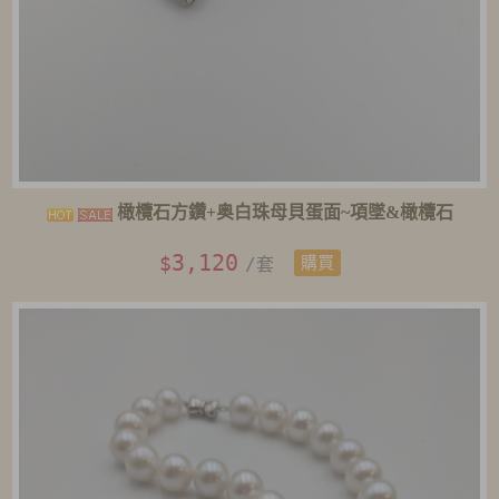
橄欖石方鑽+奥白珠母貝蛋面~項墜&橄欖石
3,120
$
/套
購買