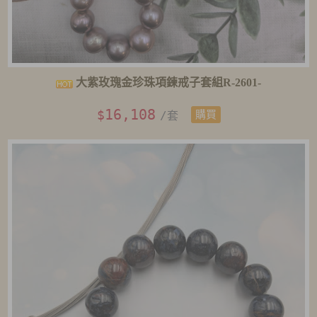
大紫玫瑰金珍珠項鍊戒子套組R-2601-
16,108
$
/套
購買