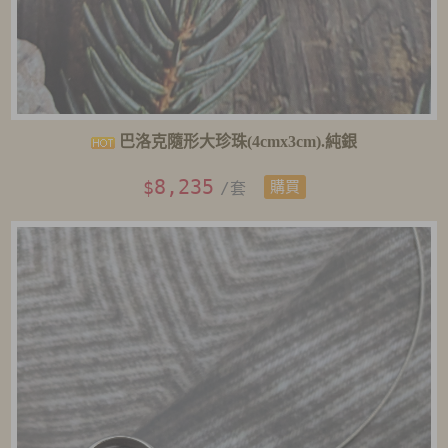
巴洛克隨形大珍珠(4cmx3cm).純銀
8,235
$
/套
購買