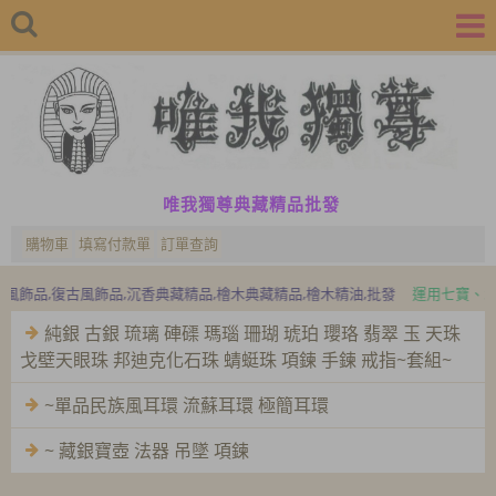
唯我獨尊典藏精品批發
購物車
填寫付款單
訂單查詢
尼泊爾飾品,吉普賽飾品,波希米亞風飾品
民族風飾品,復古風飾品,沉香典藏精
純銀 古銀 琉璃 硨磲 瑪瑙 珊瑚 琥珀 瓔珞 翡翠 玉 天珠
戈壁天眼珠 邦迪克化石珠 蜻蜓珠 項鍊 手鍊 戒指~套組~
~單品民族風耳環 流蘇耳環 極簡耳環
~ 藏銀寶壺 法器 吊墜 項鍊