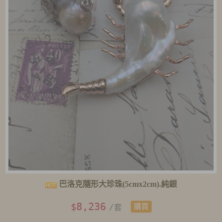
巴洛克隨形大珍珠(5cmx2cm).純銀
8,236
$
/套
購買