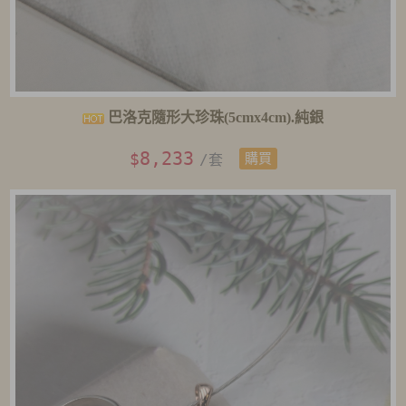
巴洛克隨形大珍珠(5cmx4cm).純銀
8,233
$
/套
購買