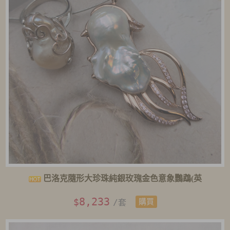
巴洛克隨形大珍珠純銀玫瑰金色意象鸚鵡(英
8,233
$
/套
購買