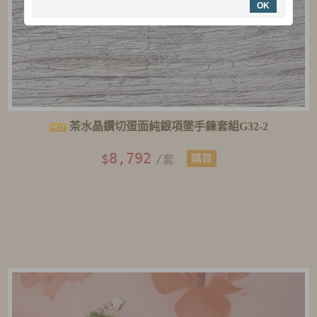
OK
茶水晶鑽切蛋面純銀項墜手鍊套組G32-2
8,792
$
/套
購買