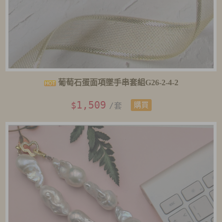
葡萄石蛋面項墜手串套組G26-2-4-2
1,509
$
/套
購買