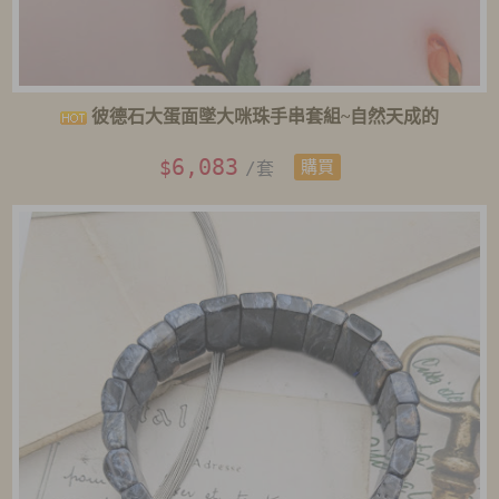
彼德石大蛋面墜大咪珠手串套組~自然天成的
6,083
$
/套
購買