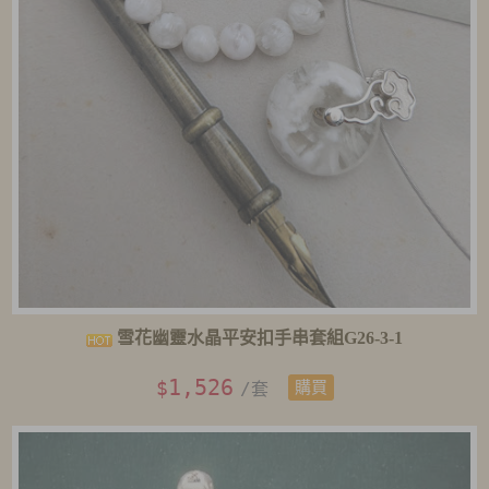
雪花幽靈水晶平安扣手串套組G26-3-1
1,526
$
/套
購買