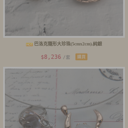
巴洛克隨形大珍珠(5cmx2cm).純銀
8,236
$
/套
購買