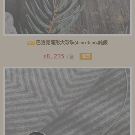
巴洛克隨形大珍珠(4cmx3cm).純銀
8,235
$
/套
購買