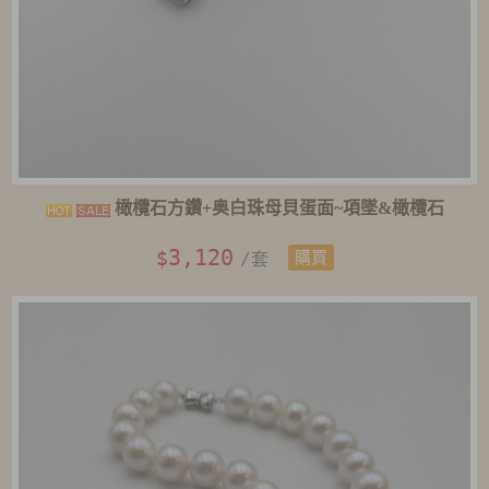
橄欖石方鑽+奥白珠母貝蛋面~項墜&橄欖石
3,120
$
/套
購買