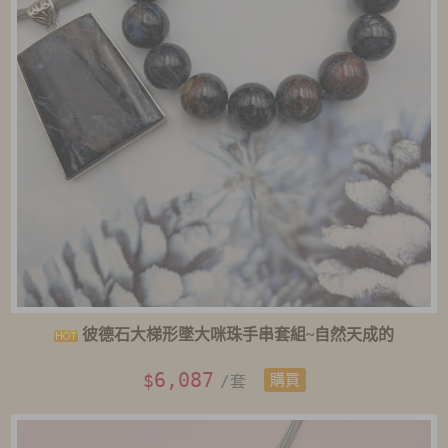
彼德石大梯形墜大咪珠手串套組~自然天成的
6,087
$
/套
購買