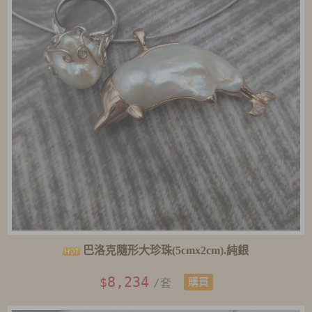
巴洛克隨形大珍珠(5cmx2cm).純銀
8,234
$
/套
購買