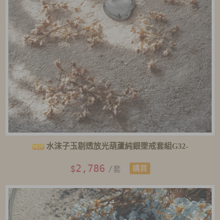
水沫子玉剔透放光葫蘆純銀墜戒套組G32-
2,786
$
/套
購買