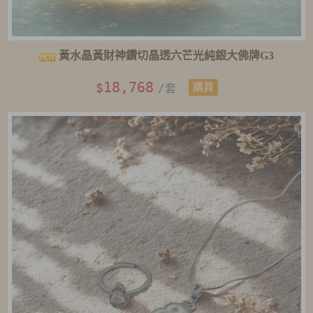
黃水晶黃財神鑽切晶透六芒光純銀大佛牌G3
18,768
$
/套
購買