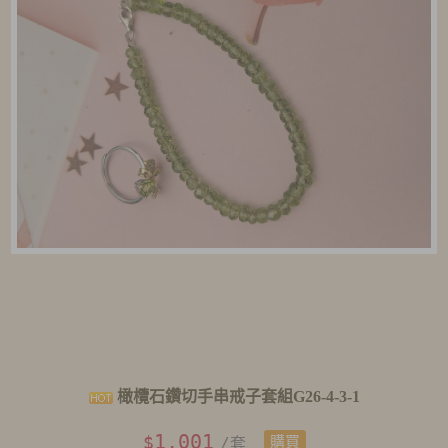
橄欖石鑽切手串戒子套組G26-4-3-1
1,001
$
/套
購買