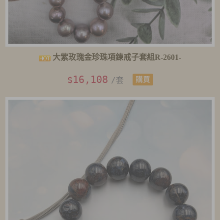
大紫玫瑰金珍珠項鍊戒子套組R-2601-
16,108
$
/套
購買