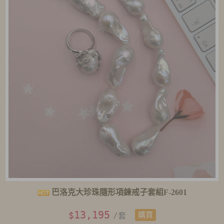
巴洛克大珍珠隨形項鍊戒子套組F-2601
13,195
$
/套
購買