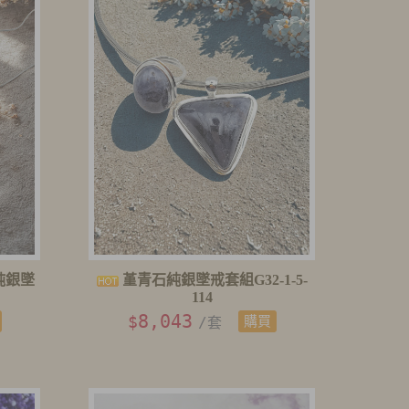
純銀墜
堇青石純銀墜戒套組G32-1-5-
114
8,043
$
/套
購買