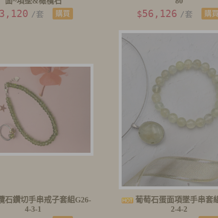
面~項墜&橄欖石
80
3,120
56,126
$
/套
購買
/套
購
欖石鑽切手串戒子套組G26-
葡萄石蛋面項墜手串套組G
4-3-1
2-4-2