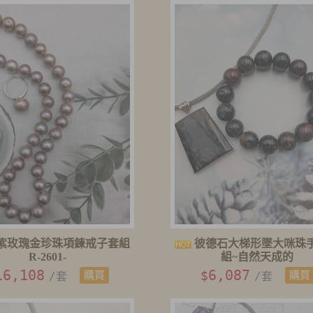
紫玫瑰金珍珠項鍊戒子套組
彼德石大梯形墜大咪珠
R-2601-
組~自然天成的
16,108
6,087
$
/套
購買
/套
購買