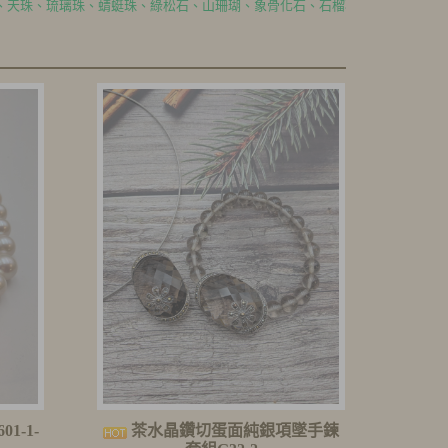
綠松石、山珊瑚、象骨化石、石榴石,
製成耳環、項鍊、手鍊、手環、戒指、
1-1-
茶水晶鑽切蛋面純銀項墜手鍊