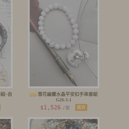
組~自
雪花幽靈水晶平安扣手串套組
G26-3-1
1,526
$
/套
購買