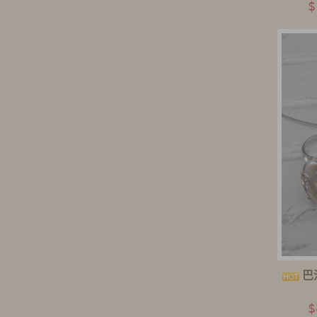
$
巴洛
$