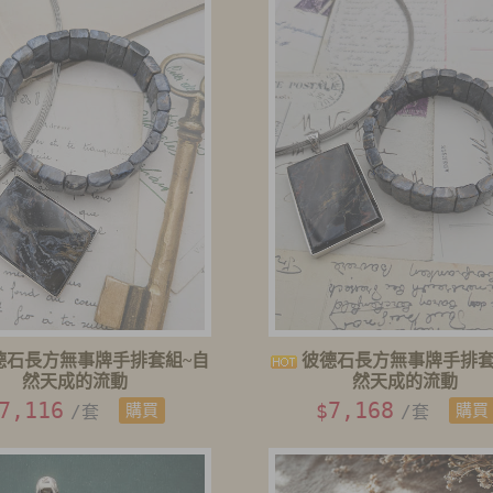
德石長方無事牌手排套組~自
彼德石長方無事牌手排套
然天成的流動
然天成的流動
7,116
7,168
$
/套
購買
/套
購買