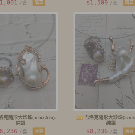
1,001
1,509
$
/套
購買
/套
購買
克隨形大珍珠(5cmx2cm).
巴洛克隨形大珍珠(5cmx2
純銀
純銀
8,236
8,236
$
/套
購買
/套
購買