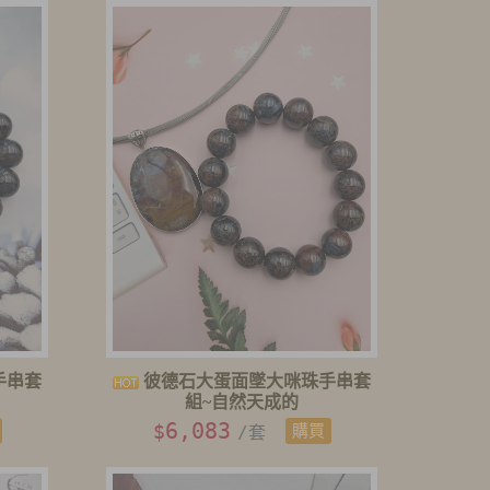
手串套
彼德石大蛋面墜大咪珠手串套
組~自然天成的
6,083
$
/套
購買