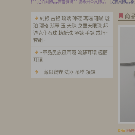
爾飾品,吉普賽飾品,波希米亞風飾品
民族風飾品,復古風飾品,沉香典藏精品,檜
商
純銀 古銀 琉璃 硨磲 瑪瑙 珊瑚 琥
珀 瓔珞 翡翠 玉 天珠 戈壁天眼珠 邦
迪克化石珠 蜻蜓珠 項鍊 手鍊 戒指~
套組~
~單品民族風耳環 流蘇耳環 極簡
耳環
~ 藏銀寶壺 法器 吊墜 項鍊