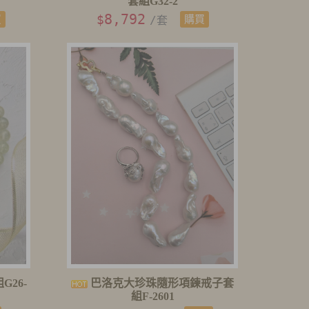
套組G32-2
8,792
$
買
/套
購買
26-
巴洛克大珍珠隨形項鍊戒子套
組F-2601