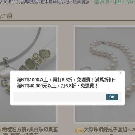
木典藏精品,檜木精油,批發
運用七寶、水晶、古銀、天珠、琉璃珠、蜻蜓珠、
品介紹
X
滿NT$1000以上，再打8.3折，免運費！滿萬折扣~
滿NT$40,000元以上，打6.8折，免運費！
OK
橄欖石方鑽+奥白珠母貝蛋
大珍珠項鍊戒子套組F-260