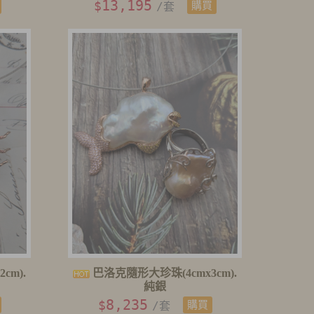
13,195
$
/套
購買
cm).
巴洛克隨形大珍珠(4cmx3cm).
純銀
8,235
$
/套
購買