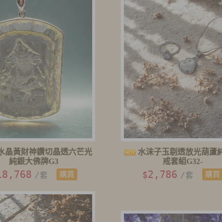
水晶黃財神鑽切晶透六芒光
水沫子玉剔透放光葫蘆
純銀大佛牌G3
戒套組G32-
18,768
2,786
$
/套
購買
/套
購買