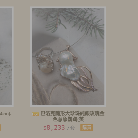
cm).
巴洛克隨形大珍珠純銀玫瑰金
色意象鸚鵡(英
8,233
$
/套
購買